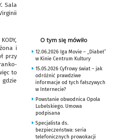
. Sala
irginii
 KODY,
O tym się mówiło
żona i
12.06.2026 Iga Movie – „Diabeł”
ł przy
w Kinie Centrum Kultury
ranko-
15.05.2026 Cyfrowy świat – jak
więc to
odróżnić prawdziwe
 gdzie
informacje od tych fałszywych
w Internecie?
Powstanie obwodnica Opola
Lubelskiego. Umowa
podpisana
Specjalista ds.
bezpieczeństwa: seria
telefonicznych prowokacji