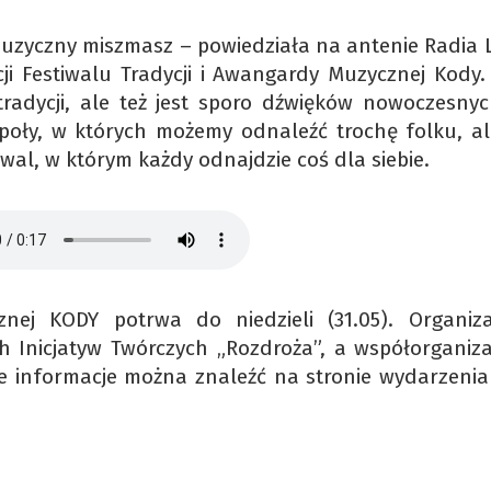
muzyczny miszmasz – powiedziała na antenie Radia L
i Festiwalu Tradycji i Awangardy Muzycznej Kody. 
tradycji, ale też jest sporo dźwięków nowoczesnych
oły, w których możemy odnaleźć trochę folku, ale
tiwal, w którym każdy odnajdzie coś dla siebie.
znej KODY potrwa do niedzieli (31.05). Organiz
 Inicjatyw Twórczych „Rozdroża”, a współorganiz
we informacje można znaleźć na stronie wydarzeni