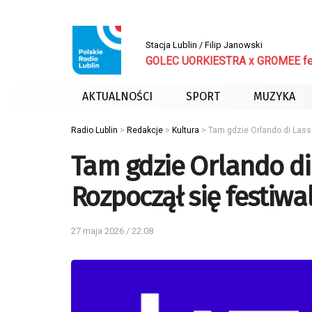
Stacja Lublin / Filip Janowski
GOLEC UORKIESTRA x GROMEE feat
AKTUALNOŚCI
SPORT
MUZYKA
Radio Lublin
>
Redakcje
>
Kultura
>
Tam gdzie Orlando di Lasso
Tam gdzie Orlando di 
Rozpoczął się festiw
27 maja 2026 / 22:08