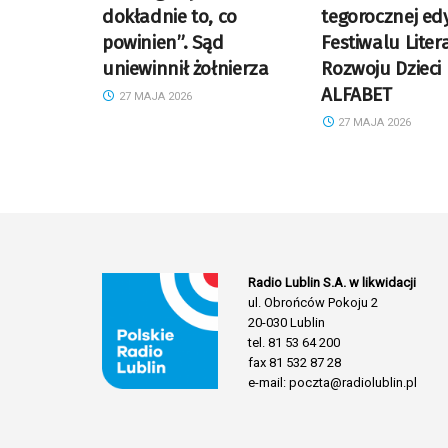
dokładnie to, co
tegorocznej edy
powinien”. Sąd
Festiwalu Litera
uniewinnił żołnierza
Rozwoju Dzieci
ALFABET
27 MAJA 2026
27 MAJA 2026
Radio Lublin S.A. w likwidacji
ul. Obrońców Pokoju 2
20-030 Lublin
tel. 81 53 64 200
fax 81 532 87 28
e-mail: poczta@radiolublin.pl