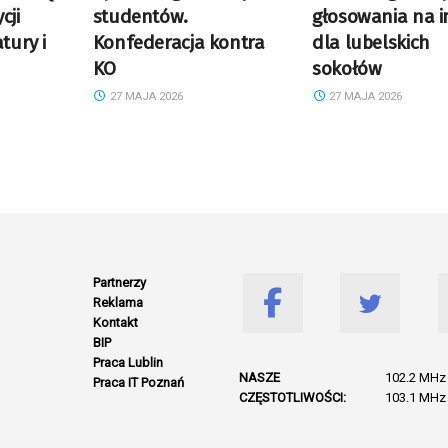
cji
studentów.
głosowania na 
tury i
Konfederacja kontra
dla lubelskich
KO
sokołów
27 MAJA 2026
27 MAJA 2026
Partnerzy
Reklama
Kontakt
BIP
Praca Lublin
NASZE
102.2 MHz 
Praca IT Poznań
CZĘSTOTLIWOŚCI:
103.1 MHz 