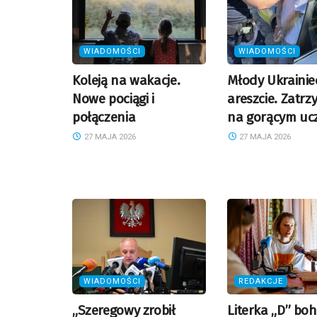
WIADOMOŚCI
WIADOMOŚCI
Koleją na wakacje.
Młody Ukrainie
Nowe pociągi i
areszcie. Zatrz
połączenia
na gorącym uc
27 MAJA 2026
27 MAJA 2026
WIADOMOŚCI
REDAKCJE
„Szeregowy zrobił
Literka „D” bo