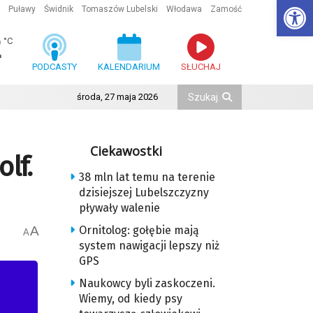
Ot
Puławy
Świdnik
Tomaszów Lubelski
Włodawa
Zamość
2
°C
PODCASTY
KALENDARIUM
SŁUCHAJ
środa, 27 maja 2026
Ciekawostki
lf.
38 mln lat temu na terenie
dzisiejszej Lubelszczyzny
pływały walenie
A
Ornitolog: gołębie mają
A
system nawigacji lepszy niż
GPS
Naukowcy byli zaskoczeni.
Wiemy, od kiedy psy