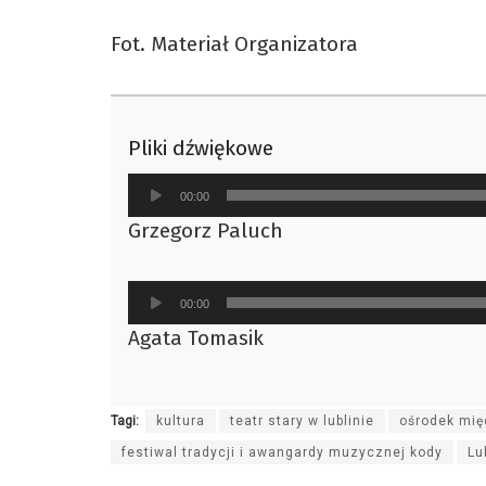
Fot. Materiał Organizatora
Pliki dźwiękowe
Odtwarzacz
00:00
plików
Grzegorz Paluch
dźwiękowych
Odtwarzacz
00:00
plików
Agata Tomasik
dźwiękowych
Tagi:
kultura
teatr stary w lublinie
ośrodek mię
festiwal tradycji i awangardy muzycznej kody
Lu