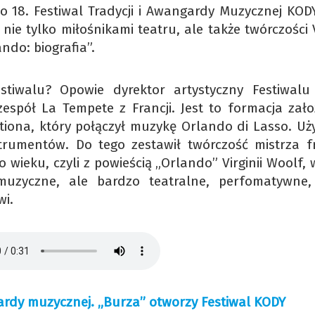
18. Festiwal Tradycji i Awangardy Muzycznej KODY
nie tylko miłośnikami teatru, ale także twórczości V
ando: biografia”.
tiwalu? Opowie dyrektor artystyczny Festiwalu
zespół La Tempete z Francji. Jest to formacja zało
iona, który połączył muzykę Orlando di Lasso. Uży
trumentów. Do tego zestawił twórczość mistrza f
wieku, czyli z powieścią „Orlando” Virginii Woolf, 
muzyczne, ale bardzo teatralne, perfomatywne,
wi.
gardy muzycznej. „Burza” otworzy Festiwal KODY