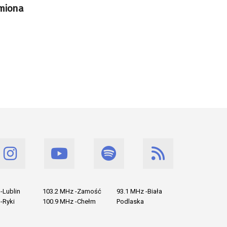
imiona
-Lublin
103.2 MHz -Zamość
93.1 MHz -Biała
-Ryki
100.9 MHz -Chełm
Podlaska