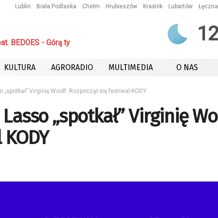
Lublin
Biała Podlaska
Chełm
Hrubieszów
Kraśnik
Lubartów
Łęczna
1
. BEDOES - Górą ty
KULTURA
AGRORADIO
MULTIMEDIA
O NAS
 „spotkał” Virginię Woolf. Rozpoczął się festiwal KODY
Lasso „spotkał” Virginię Woo
al KODY