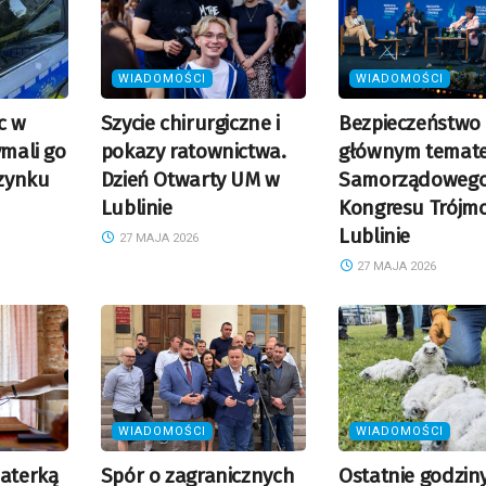
WIADOMOŚCI
WIADOMOŚCI
c w
Szycie chirurgiczne i
Bezpieczeństwo
ymali go
pokazy ratownictwa.
głównym temat
zynku
Dzień Otwarty UM w
Samorządoweg
Lublinie
Kongresu Trójm
Lublinie
27 MAJA 2026
27 MAJA 2026
WIADOMOŚCI
WIADOMOŚCI
haterką
Spór o zagranicznych
Ostatnie godzin