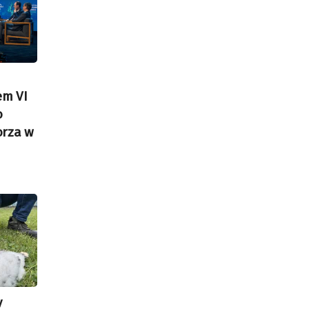
em VI
o
orza w
y