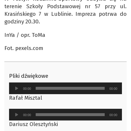
terenie Szkoły Podstawowej nr 57 przy ul.
Krasińskiego 7 w Lublinie. Impreza potrwa do
godziny 20.30.
InYa / opr. ToMa
Fot. pexels.com
Pliki dźwiękowe
Odtwarzacz
00:00
00:00
plików
Rafał Misztal
dźwiękowych
Odtwarzacz
00:00
00:00
plików
Dariusz Olesztyński
dźwiękowych