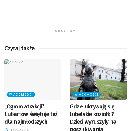
REKLAMA
Czytaj także
WIADOMOŚCI
WIADOMOŚCI
„Ogrom atrakcji”.
Gdzie ukrywają się
Lubartów świętuje też
lubelskie koziołki?
dla najmłodszych
Dzieci wyruszyły na
poszukiwania
31 MAJA 2026