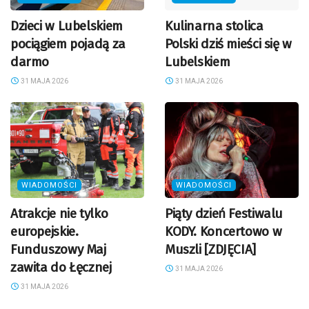
Dzieci w Lubelskiem
Kulinarna stolica
pociągiem pojadą za
Polski dziś mieści się w
darmo
Lubelskiem
31 MAJA 2026
31 MAJA 2026
WIADOMOŚCI
WIADOMOŚCI
Atrakcje nie tylko
Piąty dzień Festiwalu
europejskie.
KODY. Koncertowo w
Funduszowy Maj
Muszli [ZDJĘCIA]
zawita do Łęcznej
31 MAJA 2026
31 MAJA 2026