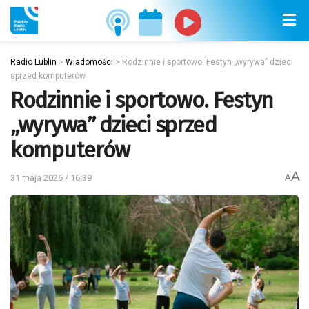
Radio Lublin
>
Wiadomości
>
Rodzinnie i sportowo. Festyn „wyrywa” dzieci
sprzed komputerów
Rodzinnie i sportowo. Festyn
„wyrywa” dzieci sprzed
komputerów
A
31 maja 2026 / 16:39
A