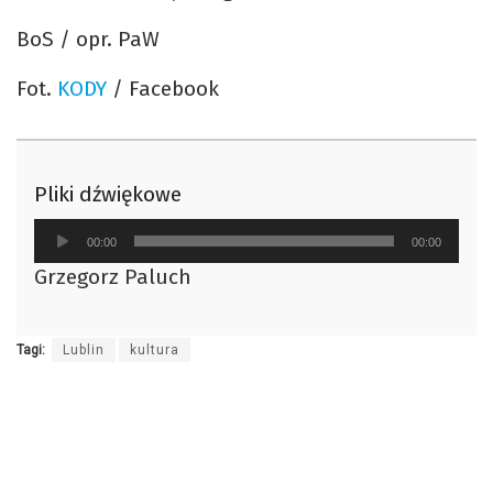
BoS / opr. PaW
Fot.
KODY
/ Facebook
Pliki dźwiękowe
Odtwarzacz
00:00
00:00
plików
Grzegorz Paluch
dźwiękowych
Tagi:
Lublin
kultura