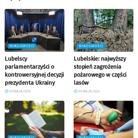
WIADOMOŚCI
WIADOMOŚCI
Lubelscy
Lubelskie: najwyższy
parlamentarzyści o
stopień zagrożenia
kontrowersyjnej decyzji
pożarowego w części
prezydenta Ukrainy
lasów
30 MAJA 2026
30 MAJA 2026
WIADOMOŚCI
WIADOMOŚCI