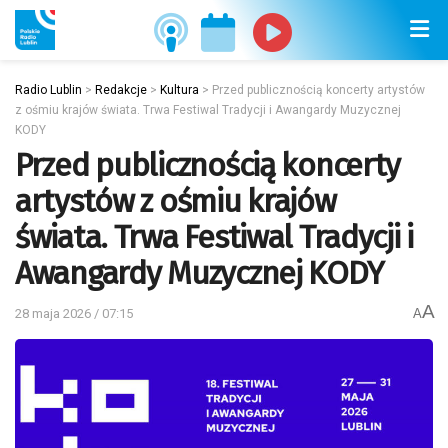
Radio Lublin
>
Redakcje
>
Kultura
>
Przed publicznością koncerty artystów
z ośmiu krajów świata. Trwa Festiwal Tradycji i Awangardy Muzycznej
KODY
Przed publicznością koncerty
artystów z ośmiu krajów
świata. Trwa Festiwal Tradycji i
Awangardy Muzycznej KODY
A
28 maja 2026 / 07:15
A