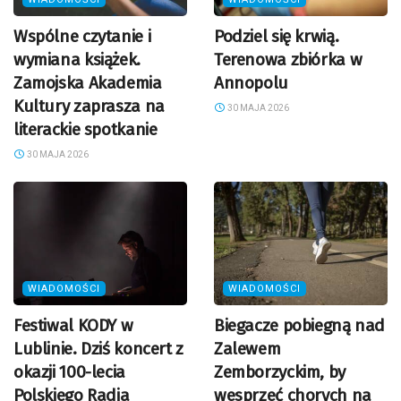
Wspólne czytanie i
Podziel się krwią.
wymiana książek.
Terenowa zbiórka w
Zamojska Akademia
Annopolu
Kultury zaprasza na
30 MAJA 2026
literackie spotkanie
30 MAJA 2026
WIADOMOŚCI
WIADOMOŚCI
Festiwal KODY w
Biegacze pobiegną nad
Lublinie. Dziś koncert z
Zalewem
okazji 100-lecia
Zemborzyckim, by
Polskiego Radia
wesprzeć chorych na