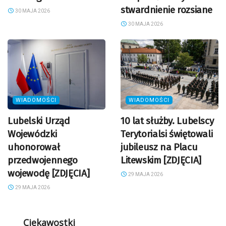
stwardnienie rozsiane
30 MAJA 2026
30 MAJA 2026
WIADOMOŚCI
WIADOMOŚCI
Lubelski Urząd
10 lat służby. Lubelscy
Wojewódzki
Terytorialsi świętowali
uhonorował
jubileusz na Placu
przedwojennego
Litewskim [ZDJĘCIA]
wojewodę [ZDJĘCIA]
29 MAJA 2026
29 MAJA 2026
Ciekawostki