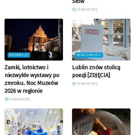
Słów
14 MAJA 2026
REDAKCJE
WIADOMOŚCI
Zamki, lotnictwo i
Lublin znów stolicą
niezwykłe wystawy po
poezji [ZDJĘCIA]
zmroku. Noc Muzeów
14 MAJA 2026
2026 w regionie
14 MAJA 2026