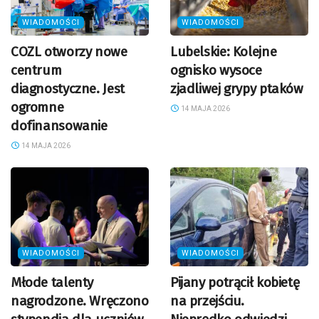
WIADOMOŚCI
WIADOMOŚCI
COZL otworzy nowe
Lubelskie: Kolejne
centrum
ognisko wysoce
diagnostyczne. Jest
zjadliwej grypy ptaków
ogromne
14 MAJA 2026
dofinansowanie
14 MAJA 2026
WIADOMOŚCI
WIADOMOŚCI
Młode talenty
Pijany potrącił kobietę
nagrodzone. Wręczono
na przejściu.