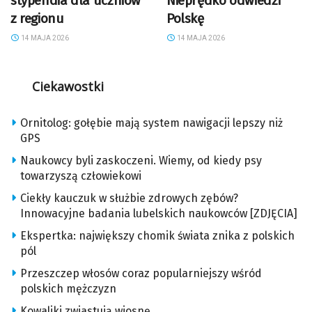
stypendia dla uczniów
Nieprędko odwiedzi
z regionu
Polskę
14 MAJA 2026
14 MAJA 2026
Ciekawostki
Ornitolog: gołębie mają system nawigacji lepszy niż
GPS
Naukowcy byli zaskoczeni. Wiemy, od kiedy psy
towarzyszą człowiekowi
Ciekły kauczuk w służbie zdrowych zębów?
Innowacyjne badania lubelskich naukowców [ZDJĘCIA]
Ekspertka: największy chomik świata znika z polskich
pól
Przeszczep włosów coraz popularniejszy wśród
polskich mężczyzn
Kowaliki zwiastują wiosnę