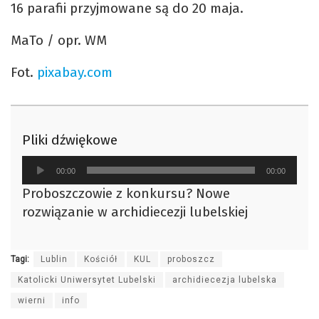
16 parafii przyjmowane są do 20 maja.
MaTo / opr. WM
Fot.
pixabay.com
Pliki dźwiękowe
Odtwarzacz
00:00
00:00
plików
Proboszczowie z konkursu? Nowe
dźwiękowych
rozwiązanie w archidiecezji lubelskiej
Tagi:
Lublin
Kościół
KUL
proboszcz
Katolicki Uniwersytet Lubelski
archidiecezja lubelska
wierni
info