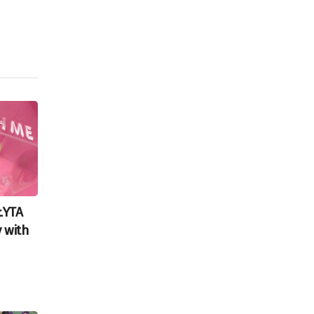
ŁYTA
 with