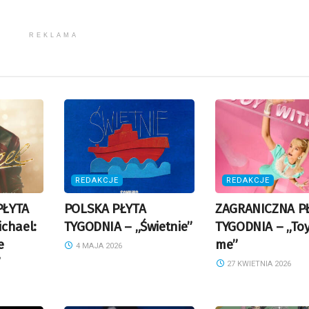
REKLAMA
REDAKCJE
REDAKCJE
PŁYTA
POLSKA PŁYTA
ZAGRANICZNA P
chael:
TYGODNIA – „Świetnie”
TYGODNIA – „Toy
e
me”
4 MAJA 2026
”
27 KWIETNIA 2026