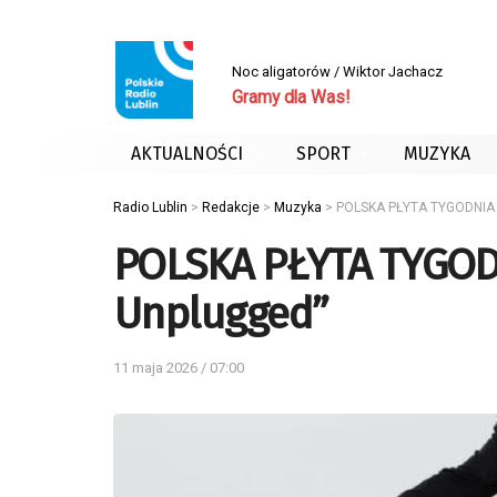
Noc aligatorów / Wiktor Jachacz
Gramy dla Was!
AKTUALNOŚCI
SPORT
MUZYKA
Radio Lublin
>
Redakcje
>
Muzyka
>
POLSKA PŁYTA TYGODNIA 
POLSKA PŁYTA TYGOD
Unplugged”
11 maja 2026 / 07:00