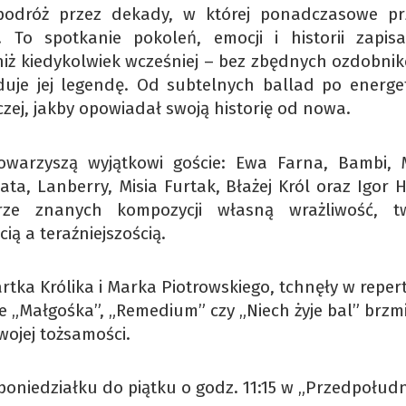
odróż przez dekady, w której ponadczasowe pr
. To spotkanie pokoleń, emocji i historii zapis
 niż kiedykolwiek wcześniej – bez zbędnych ozdobni
duje jej legendę. Od subtelnych ballad po energe
ej, jakby opowiadał swoją historię od nowa.
towarzyszą wyjątkowi goście: Ewa Farna, Bambi, 
ata, Lanberry, Misia Furtak, Błażej Król oraz Igor 
e znanych kompozycji własną wrażliwość, tw
ią a teraźniejszością.
tka Królika i Marka Piotrowskiego, tchnęły w reper
 że „Małgośka”, „Remedium” czy „Niech żyje bal” brzm
swojej tożsamości.
poniedziałku do piątku o godz. 11:15 w „Przedpołudn