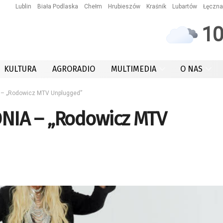
Lublin
Biała Podlaska
Chełm
Hrubieszów
Kraśnik
Lubartów
Łęczna
1
KULTURA
AGRORADIO
MULTIMEDIA
O NAS
– „Rodowicz MTV Unplugged”
NIA – „Rodowicz MTV