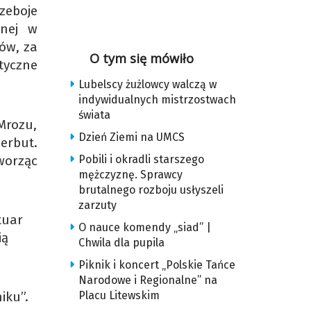
zeboje
anej w
ków, za
O tym się mówiło
tyczne
Lubelscy żużlowcy walczą w
indywidualnych mistrzostwach
świata
Mrozu,
Dzień Ziemi na UMCS
Herbut.
orząc
Pobili i okradli starszego
mężczyznę. Sprawcy
brutalnego rozboju usłyszeli
zarzuty
tuar
O nauce komendy „siad” |
ią
Chwila dla pupila
Piknik i koncert „Polskie Tańce
Narodowe i Regionalne” na
Placu Litewskim
iku”.