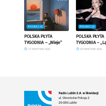
REDAKCJE
REDAKCJE
POLSKA PŁYTA
POLSKA PŁYTA
TYGODNIA – „Wieje”
TYGODNIA – „L
27 KWIETNIA 2026
20 KWIETNIA 2026
Radio Lublin S.A. w likwidacji
ul. Obrońców Pokoju 2
20-030 Lublin