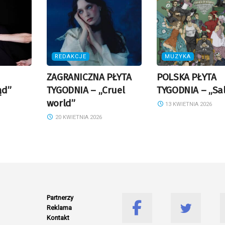
REDAKCJE
MUZYKA
ZAGRANICZNA PŁYTA
POLSKA PŁYTA
ąd”
TYGODNIA – „Cruel
TYGODNIA – „Sa
world”
13 KWIETNIA 2026
20 KWIETNIA 2026
Partnerzy
Reklama
Kontakt