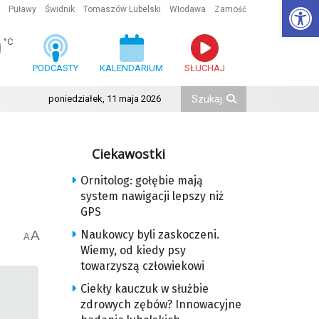
Ot
Puławy
Świdnik
Tomaszów Lubelski
Włodawa
Zamość
0
°C
PODCASTY
KALENDARIUM
SŁUCHAJ
poniedziałek, 11 maja 2026
Ciekawostki
Ornitolog: gołębie mają
system nawigacji lepszy niż
GPS
A
Naukowcy byli zaskoczeni.
A
Wiemy, od kiedy psy
towarzyszą człowiekowi
Ciekły kauczuk w służbie
zdrowych zębów? Innowacyjne