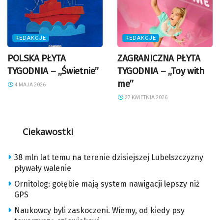
REDAKCJE
REDAKCJE
POLSKA PŁYTA
ZAGRANICZNA PŁYTA
TYGODNIA – „Świetnie”
TYGODNIA – „Toy with
me”
4 MAJA 2026
27 KWIETNIA 2026
Ciekawostki
38 mln lat temu na terenie dzisiejszej Lubelszczyzny
pływały walenie
Ornitolog: gołębie mają system nawigacji lepszy niż
GPS
Naukowcy byli zaskoczeni. Wiemy, od kiedy psy