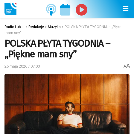
Radio Lublin
>
Redakcje
>
Muzyka
>
POLSKA PŁYTA TYGODNIA – „Piękne
mam sny”
POLSKA PŁYTA TYGODNIA –
„Piękne mam sny”
A
25 maja 2026 / 07:00
A