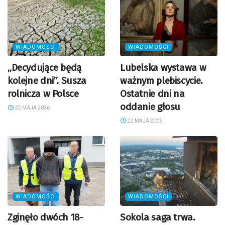
WIADOMOŚCI
WIADOMOŚCI
„Decydujące będą
Lubelska wystawa w
kolejne dni”. Susza
ważnym plebiscycie.
rolnicza w Polsce
Ostatnie dni na
oddanie głosu
22 MAJA 2026
22 MAJA 2026
WIADOMOŚCI
WIADOMOŚCI
Zginęło dwóch 18-
Sokola saga trwa.