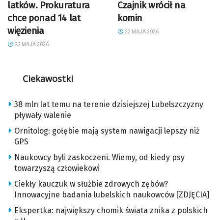
latków. Prokuratura
Czajnik wrócił na
chce ponad 14 lat
komin
więzienia
22 MAJA 2026
22 MAJA 2026
Ciekawostki
38 mln lat temu na terenie dzisiejszej Lubelszczyzny
pływały walenie
Ornitolog: gołębie mają system nawigacji lepszy niż
GPS
Naukowcy byli zaskoczeni. Wiemy, od kiedy psy
towarzyszą człowiekowi
Ciekły kauczuk w służbie zdrowych zębów?
Innowacyjne badania lubelskich naukowców [ZDJĘCIA]
Ekspertka: największy chomik świata znika z polskich