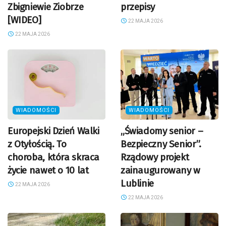
Zbigniewie Ziobrze
przepisy
[WIDEO]
22 MAJA 2026
22 MAJA 2026
WIADOMOŚCI
WIADOMOŚCI
Europejski Dzień Walki
„Świadomy senior –
z Otyłością. To
Bezpieczny Senior”.
choroba, która skraca
Rządowy projekt
życie nawet o 10 lat
zainaugurowany w
Lublinie
22 MAJA 2026
22 MAJA 2026