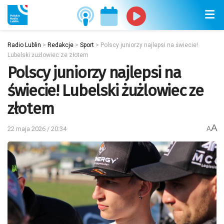
Radio Lublin
>
Redakcje
>
Sport
>
Polscy juniorzy najlepsi na świecie!
Lubelski żużlowiec ze złotem
Polscy juniorzy najlepsi na
świecie! Lubelski żużlowiec ze
złotem
A
22 maja 2026 / 20:34
A