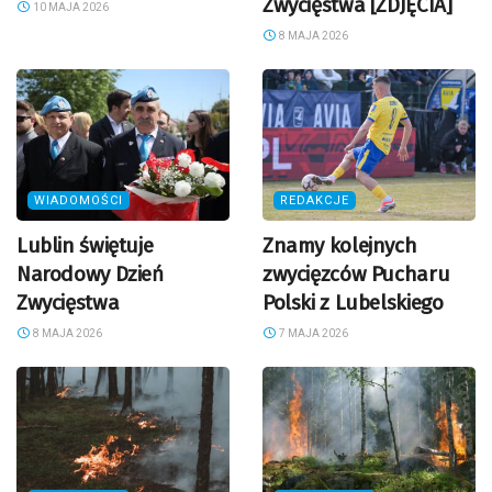
Zwycięstwa [ZDJĘCIA]
10 MAJA 2026
8 MAJA 2026
WIADOMOŚCI
REDAKCJE
Lublin świętuje
Znamy kolejnych
Narodowy Dzień
zwycięzców Pucharu
Zwycięstwa
Polski z Lubelskiego
8 MAJA 2026
7 MAJA 2026