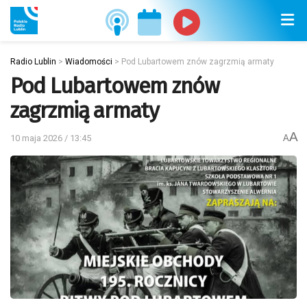
Radio Lublin
>
Wiadomości
>
Pod Lubartowem znów zagrzmią armaty
Pod Lubartowem znów
zagrzmią armaty
A
10 maja 2026 / 13:45
A