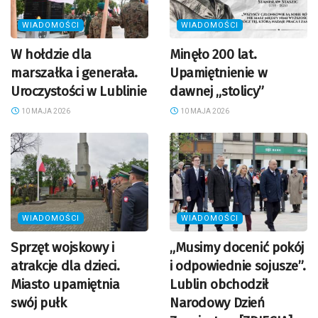
WIADOMOŚCI
WIADOMOŚCI
W hołdzie dla
Minęło 200 lat.
marszałka i generała.
Upamiętnienie w
Uroczystości w Lublinie
dawnej „stolicy”
10 MAJA 2026
10 MAJA 2026
WIADOMOŚCI
WIADOMOŚCI
Sprzęt wojskowy i
„Musimy docenić pokój
atrakcje dla dzieci.
i odpowiednie sojusze”.
Miasto upamiętnia
Lublin obchodził
swój pułk
Narodowy Dzień