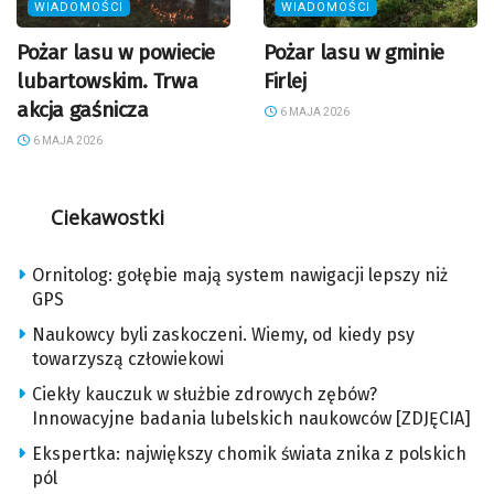
WIADOMOŚCI
WIADOMOŚCI
Pożar lasu w powiecie
Pożar lasu w gminie
lubartowskim. Trwa
Firlej
akcja gaśnicza
6 MAJA 2026
6 MAJA 2026
Ciekawostki
Ornitolog: gołębie mają system nawigacji lepszy niż
GPS
Naukowcy byli zaskoczeni. Wiemy, od kiedy psy
towarzyszą człowiekowi
Ciekły kauczuk w służbie zdrowych zębów?
Innowacyjne badania lubelskich naukowców [ZDJĘCIA]
Ekspertka: największy chomik świata znika z polskich
pól