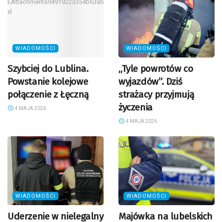
WIADOMOŚCI
WIADOMOŚCI
Szybciej do Lublina.
„Tyle powrotów co
Powstanie kolejowe
wyjazdów”. Dziś
połączenie z Łęczną
strażacy przyjmują
życzenia
4 MAJA 2026
4 MAJA 2026
WIADOMOŚCI
WIADOMOŚCI
Uderzenie w nielegalny
Majówka na lubelskich