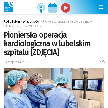
Radio Lublin
>
Wiadomości
>
Pionierska operacja kardiologiczna w
lubelskim szpitalu [ZDJĘCIA]
Pionierska operacja
kardiologiczna w lubelskim
szpitalu [ZDJĘCIA]
A
04 maja 2026 / 16:38
A