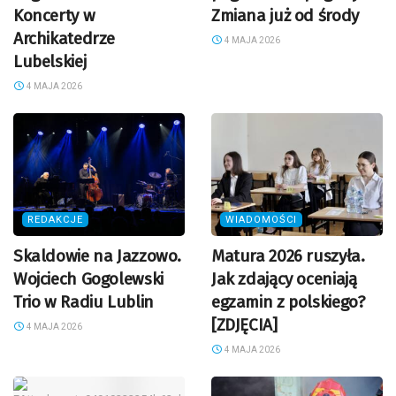
Koncerty w
Zmiana już od środy
Archikatedrze
4 MAJA 2026
Lubelskiej
4 MAJA 2026
REDAKCJE
WIADOMOŚCI
Skaldowie na Jazzowo.
Matura 2026 ruszyła.
Wojciech Gogolewski
Jak zdający oceniają
Trio w Radiu Lublin
egzamin z polskiego?
[ZDJĘCIA]
4 MAJA 2026
4 MAJA 2026