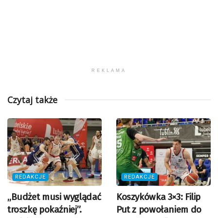
REKLAMA
Czytaj także
REDAKCJE
REDAKCJE
„Budżet musi wyglądać
Koszykówka 3×3: Filip
troszkę pokaźniej”.
Put z powołaniem do