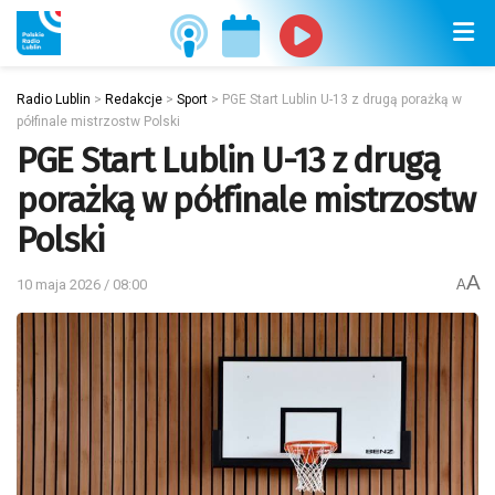
Radio Lublin
>
Redakcje
>
Sport
>
PGE Start Lublin U-13 z drugą porażką w
półfinale mistrzostw Polski
PGE Start Lublin U-13 z drugą
porażką w półfinale mistrzostw
Polski
A
10 maja 2026 / 08:00
A