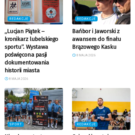
REDAKCJE
REDAKCJE
„Lucjan Piątek –
Bańbor i Jaworski z
kronikarz lubelskiego
awansem do finału
sportu”. Wystawa
Brązowego Kasku
poświęcona pasji
8 MAJA 2026
dokumentowania
historii miasta
8 MAJA 2026
SPORT
REDAKCJE