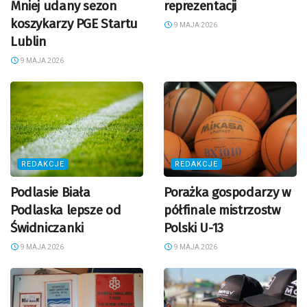
Mniej udany sezon
reprezentacji
koszykarzy PGE Startu
9 MAJA 2026
Lublin
9 MAJA 2026
REDAKCJE
REDAKCJE
Podlasie Biała
Porażka gospodarzy w
Podlaska lepsze od
półfinale mistrzostw
Świdniczanki
Polski U-13
9 MAJA 2026
9 MAJA 2026