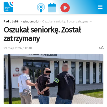
Radio Lublin
>
Wiadomości
>
Oszukał seniorkę. Został zatrzymany
Oszukał seniorkę. Został
zatrzymany
A
29 maja 2026 / 12:48
A