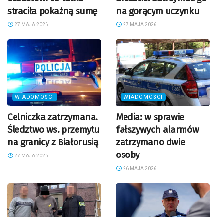
straciła pokaźną sumę
na gorącym uczynku
27 MAJA 2026
27 MAJA 2026
WIADOMOŚCI
WIADOMOŚCI
Celniczka zatrzymana.
Media: w sprawie
Śledztwo ws. przemytu
fałszywych alarmów
na granicy z Białorusią
zatrzymano dwie
osoby
27 MAJA 2026
26 MAJA 2026