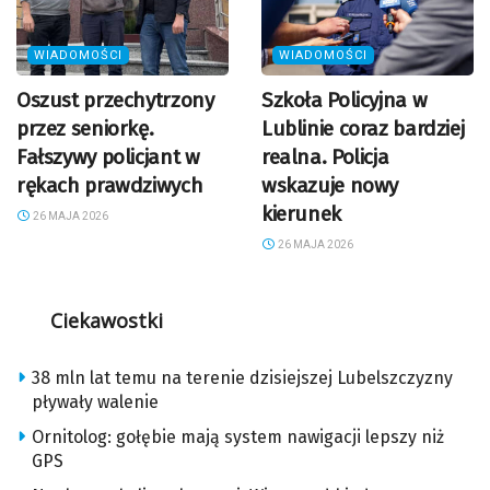
WIADOMOŚCI
WIADOMOŚCI
Oszust przechytrzony
Szkoła Policyjna w
przez seniorkę.
Lublinie coraz bardziej
Fałszywy policjant w
realna. Policja
rękach prawdziwych
wskazuje nowy
kierunek
26 MAJA 2026
26 MAJA 2026
Ciekawostki
38 mln lat temu na terenie dzisiejszej Lubelszczyzny
pływały walenie
Ornitolog: gołębie mają system nawigacji lepszy niż
GPS