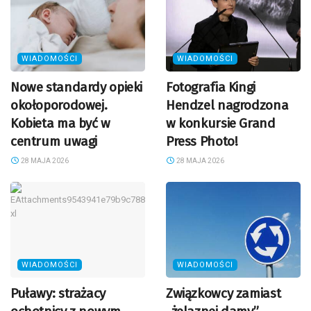
WIADOMOŚCI
WIADOMOŚCI
Nowe standardy opieki
Fotografia Kingi
okołoporodowej.
Hendzel nagrodzona
Kobieta ma być w
w konkursie Grand
centrum uwagi
Press Photo!
28 MAJA 2026
28 MAJA 2026
WIADOMOŚCI
WIADOMOŚCI
Puławy: strażacy
Związkowcy zamiast