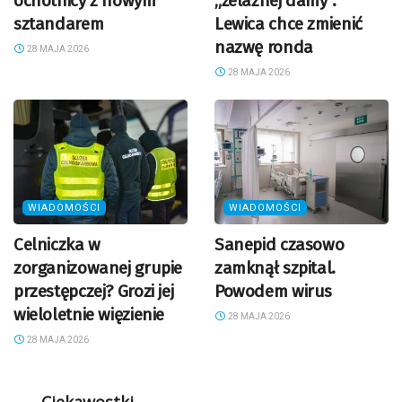
ochotnicy z nowym
„żelaznej damy”.
sztandarem
Lewica chce zmienić
nazwę ronda
28 MAJA 2026
28 MAJA 2026
WIADOMOŚCI
WIADOMOŚCI
Celniczka w
Sanepid czasowo
zorganizowanej grupie
zamknął szpital.
przestępczej? Grozi jej
Powodem wirus
wieloletnie więzienie
28 MAJA 2026
28 MAJA 2026