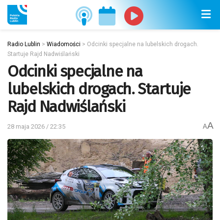
Radio Lublin
>
Wiadomości
>
Odcinki specjalne na lubelskich drogach.
Startuje Rajd Nadwiślański
Odcinki specjalne na
lubelskich drogach. Startuje
Rajd Nadwiślański
A
28 maja 2026 / 22:35
A