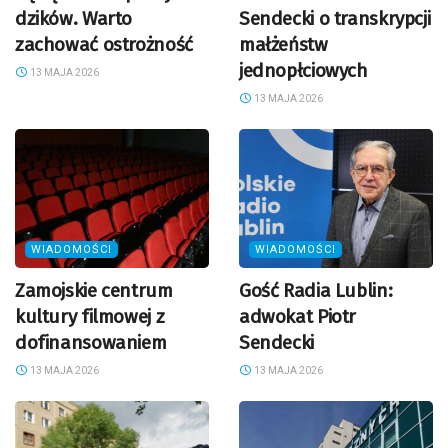
dzików. Warto
Sendecki o transkrypcji
zachować ostrożność
małżeństw
jednopłciowych
13 MAJA 2026
13 MAJA 2026
WIADOMOŚCI
WIADOMOŚCI
Zamojskie centrum
Gość Radia Lublin:
kultury filmowej z
adwokat Piotr
dofinansowaniem
Sendecki
13 MAJA 2026
13 MAJA 2026