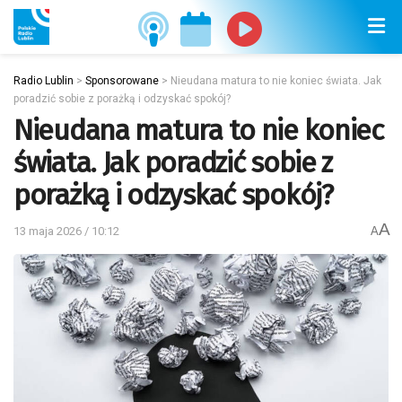
Radio Lublin
>
Sponsorowane
>
Nieudana matura to nie koniec świata. Jak
poradzić sobie z porażką i odzyskać spokój?
Nieudana matura to nie koniec
świata. Jak poradzić sobie z
porażką i odzyskać spokój?
A
13 maja 2026 / 10:12
A