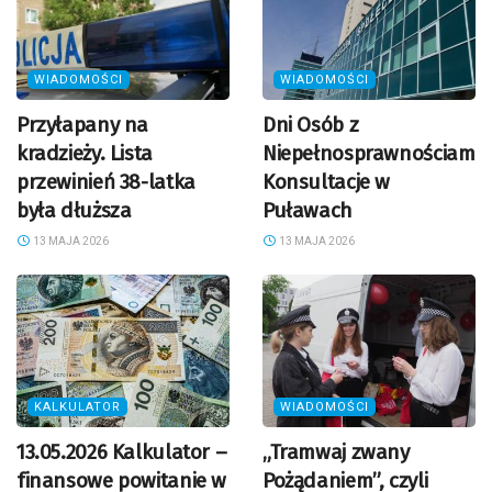
WIADOMOŚCI
WIADOMOŚCI
Przyłapany na
Dni Osób z
kradzieży. Lista
Niepełnosprawnościami.
przewinień 38-latka
Konsultacje w
była dłuższa
Puławach
13 MAJA 2026
13 MAJA 2026
KALKULATOR
WIADOMOŚCI
13.05.2026 Kalkulator –
„Tramwaj zwany
finansowe powitanie w
Pożądaniem”, czyli