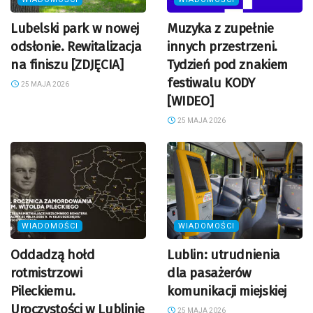
Lubelski park w nowej
Muzyka z zupełnie
odsłonie. Rewitalizacja
innych przestrzeni.
na finiszu [ZDJĘCIA]
Tydzień pod znakiem
festiwalu KODY
25 MAJA 2026
[WIDEO]
25 MAJA 2026
WIADOMOŚCI
WIADOMOŚCI
Oddadzą hołd
Lublin: utrudnienia
rotmistrzowi
dla pasażerów
Pileckiemu.
komunikacji miejskiej
Uroczystości w Lublinie
25 MAJA 2026