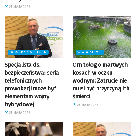
25 MAJA 2026
GOŚĆ RADIA LUBLIN
WIADOMOŚCI
Specjalista ds.
Ornitolog o martwych
bezpieczeństwa: seria
kosach w oczku
telefonicznych
wodnym: Zatrucie nie
prowokacji może być
musi być przyczyną ich
elementem wojny
śmierci
hybrydowej
25 MAJA 2026
25 MAJA 2026