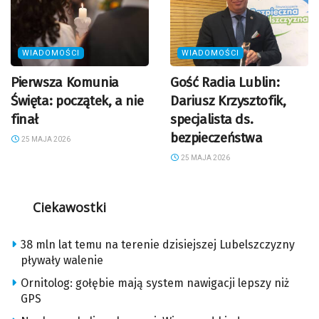
WIADOMOŚCI
WIADOMOŚCI
Pierwsza Komunia
Gość Radia Lublin:
Święta: początek, a nie
Dariusz Krzysztofik,
finał
specjalista ds.
bezpieczeństwa
25 MAJA 2026
25 MAJA 2026
Ciekawostki
38 mln lat temu na terenie dzisiejszej Lubelszczyzny
pływały walenie
Ornitolog: gołębie mają system nawigacji lepszy niż
GPS