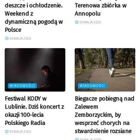
deszcze i ochłodzenie.
Terenowa zbiórka w
Weekend z
Annopolu
dynamiczną pogodą w
30 MAJA 2026
Polsce
30 MAJA 2026
WIADOMOŚCI
WIADOMOŚCI
Festiwal KODY w
Biegacze pobiegną nad
Lublinie. Dziś koncert z
Zalewem
okazji 100-lecia
Zemborzyckim, by
Polskiego Radia
wesprzeć chorych na
stwardnienie rozsiane
30 MAJA 2026
30 MAJA 2026