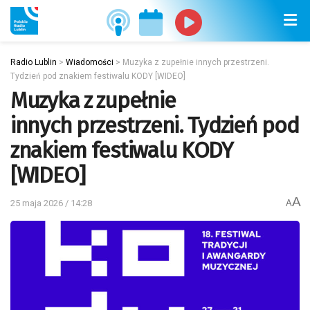
Radio Lublin
>
Wiadomości
>
Muzyka z zupełnie innych przestrzeni.
Tydzień pod znakiem festiwalu KODY [WIDEO]
Muzyka z zupełnie
innych przestrzeni. Tydzień pod
znakiem festiwalu KODY
[WIDEO]
A
25 maja 2026 / 14:28
A