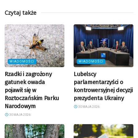
Czytaj także
WIADOMOŚCI
WIADOMOŚCI
Rzadki i zagrożony
Lubelscy
gatunek owada
parlamentarzyści o
pojawił się w
kontrowersyjnej decyzji
Roztoczańskim Parku
prezydenta Ukrainy
Narodowym
30 MAJA 2026
30 MAJA 2026