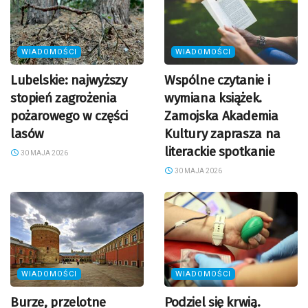
WIADOMOŚCI
WIADOMOŚCI
Lubelskie: najwyższy
Wspólne czytanie i
stopień zagrożenia
wymiana książek.
pożarowego w części
Zamojska Akademia
lasów
Kultury zaprasza na
literackie spotkanie
30 MAJA 2026
30 MAJA 2026
WIADOMOŚCI
WIADOMOŚCI
Burze, przelotne
Podziel się krwią.