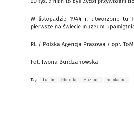
60 tys. z nich to byli Żydzi przywożeni d
W listopadzie 1944 r. utworzono tu
pierwsze na świecie muzeum upamiętniaj
RL / Polska Agencja Prasowa / opr. To
Fot. Iwona Burdzanowska
Tagi:
Lublin
Historia
Muzeum
holokaust