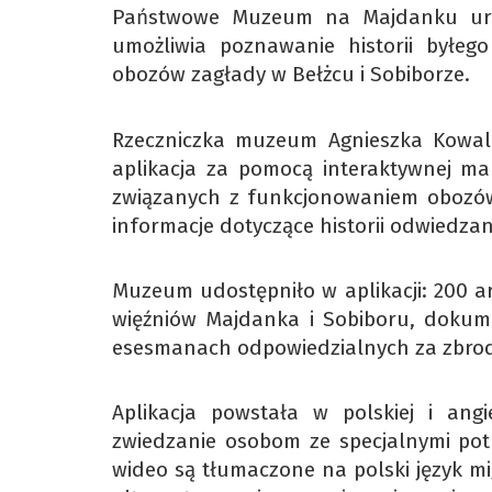
Państwowe Muzeum na Majdanku uruch
umożliwia poznawanie historii byłeg
obozów zagłady w Bełżcu i Sobiborze.
Rzeczniczka muzeum Agnieszka Kowal
aplikacja za pomocą interaktywnej m
związanych z funkcjonowaniem obozów
informacje dotyczące historii odwiedza
Muzeum udostępniło w aplikacji: 200 arc
więźniów Majdanka i Sobiboru, dokume
esesmanach odpowiedzialnych za zbrod
Aplikacja powstała w polskiej i angie
zwiedzanie osobom ze specjalnymi potr
wideo są tłumaczone na polski język m