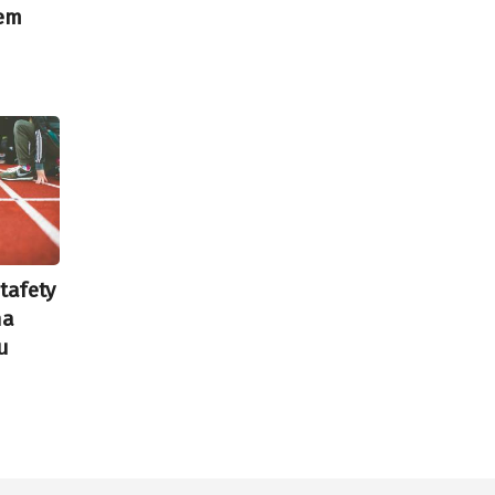
hem
tafety
na
u