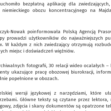
omiło bezpłatną aplikację dla zwiedzających,
o niemieckiego obozu koncentracyjnego na Majd
czyk-Nowak poinformowała Polską Agencją Praso
apy prowadzi użytkowników do najważniejszych p
. W każdym z nich zwiedzający otrzymują rozbu
nych miejsc i doświadczeń więźniów.
hiwalnych fotografii, 30 relacji wideo ocalałych –
nty ukazujące pracę obozowej biurokracji, inform
nie popełnione w obozach.
lskiej wersji językowej z narzędziami, które uła
zebami. Główne teksty są czytane przez lektora, r
igowy, zdjęcia i skany dokumentów są opatrzone te