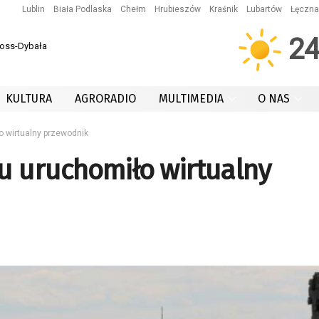
Lublin
Biała Podlaska
Chełm
Hrubieszów
Kraśnik
Lubartów
Łęczna
2
Koss-Dybała
KULTURA
AGRORADIO
MULTIMEDIA
O NAS
 wirtualny przewodnik
 uruchomiło wirtualny