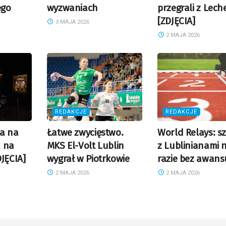
ego
wyzwaniach
przegrali z Lec
[ZDJĘCIA]
3 MAJA 2026
2 MAJA 2026
REDAKCJE
REDAKCJE
na na
Łatwe zwycięstwo.
World Relays: sz
a na
MKS El-Volt Lublin
z Lublinianami 
JĘCIA]
wygrał w Piotrkowie
razie bez awans
2 MAJA 2026
2 MAJA 2026