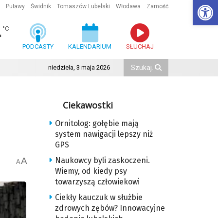
Ot
Puławy
Świdnik
Tomaszów Lubelski
Włodawa
Zamość
4
°C
PODCASTY
KALENDARIUM
SŁUCHAJ
niedziela, 3 maja 2026
Ciekawostki
Ornitolog: gołębie mają
system nawigacji lepszy niż
GPS
A
Naukowcy byli zaskoczeni.
A
Wiemy, od kiedy psy
towarzyszą człowiekowi
Ciekły kauczuk w służbie
zdrowych zębów? Innowacyjne