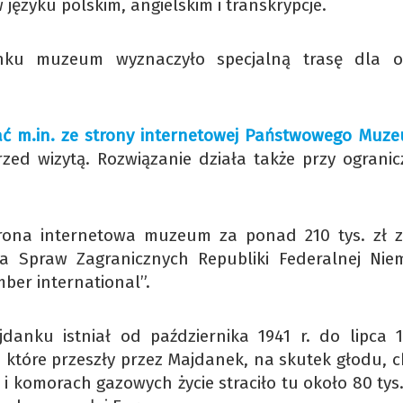
języku polskim, angielskim i transkrypcje.
nku muzeum wyznaczyło specjalną trasę dla 
ać m.in. ze strony internetowej Państwowego Muz
przed wizytą. Rozwiązanie działa także przy ograni
trona internetowa muzeum za ponad 210 tys. zł z
a Spraw Zagranicznych Republiki Federalnej Nie
er international”.
danku istniał od października 1941 r. do lipca 1
 które przeszły przez Majdanek, na skutek głodu, c
 i komorach gazowych życie straciło tu około 80 tys