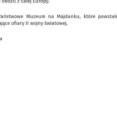
o obozu z całej Europy.
 Państwowe Muzeum na Majdanku, które powstał
ące ofiary II wojny światowej.
Ma