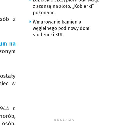
z szansą na złoto. „Kobierki”
pokonane
osób z
Wmurowanie kamienia
węgielnego pod nowy dom
studencki KUL
eum na
czonym
ostały
miec w
944 r.
horób,
REKLAMA
. osób.