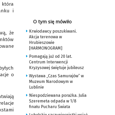
 która
anku i
O tym się mówiło
Krwiodawcy poszukiwani.
wą, że
Akcja terenowa w
unktów
Hrubieszowie
dowane
[HARMONOGRAM]
Pomagają już od 20 lat.
Centrum Interwencji
 byłych
Kryzysowej świętuje jubileusz
acje o
Wystawa „Czas Samurajów” w
Muzeum Narodowym w
Lublinie
Niespodziewana porażka. Julia
twiają
Szeremeta odpada w 1/8
elacje
finału Pucharu Świata
kstami
Lubelskie szczypiornistki wciąż