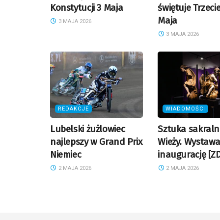
Konstytucji 3 Maja
świętuje Trzeci
Maja
3 MAJA 2026
3 MAJA 2026
REDAKCJE
WIADOMOŚCI
Lubelski żużlowiec
Sztuka sakral
najlepszy w Grand Prix
Wieży. Wystaw
Niemiec
inaugurację [ZD
2 MAJA 2026
2 MAJA 2026