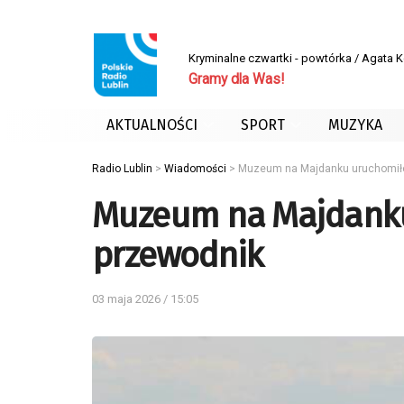
Kryminalne czwartki - powtórka / Agata 
Gramy dla Was!
AKTUALNOŚCI
SPORT
MUZYKA
Radio Lublin
>
Wiadomości
>
Muzeum na Majdanku uruchomiło
Muzeum na Majdanku
przewodnik
03 maja 2026 / 15:05