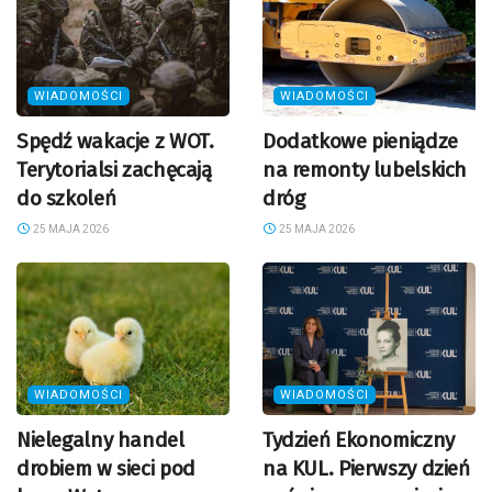
WIADOMOŚCI
WIADOMOŚCI
Spędź wakacje z WOT.
Dodatkowe pieniądze
Terytorialsi zachęcają
na remonty lubelskich
do szkoleń
dróg
25 MAJA 2026
25 MAJA 2026
WIADOMOŚCI
WIADOMOŚCI
Nielegalny handel
Tydzień Ekonomiczny
drobiem w sieci pod
na KUL. Pierwszy dzień