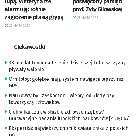
lupą. Weterynarze
poświęcony pamięci
alarmują: rośnie
prof. Zyty Gilowskiej
zagrożenie ptasią grypą
25 MAJA 2026
25 MAJA 2026
Ciekawostki
38 mln lat temu na terenie dzisiejszej Lubelszczyzny
pływały walenie
Ornitolog: gołębie mają system nawigacji lepszy niż
GPS
Naukowcy byli zaskoczeni. Wiemy, od kiedy psy
towarzyszą człowiekowi
Ciekły kauczuk w służbie zdrowych zębów?
Innowacyjne badania lubelskich naukowców [ZDJĘCIA]
Ekspertka: największy chomik świata znika z polskich
pól