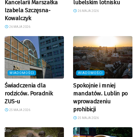
Kancelarii Marszałka
lubelskim lotnisku
Izabela Szczęsna-
26 MAJA 2026
Kowalczyk
26 MAJA 2026
WIADOMOŚCI
WIADOMOŚCI
Świadczenia dla
Spokojnie i mniej
rodziców. Poradnik
mandatów. Lublin po
ZUS-u
wprowadzeniu
prohibicji
25 MAJA 2026
25 MAJA 2026