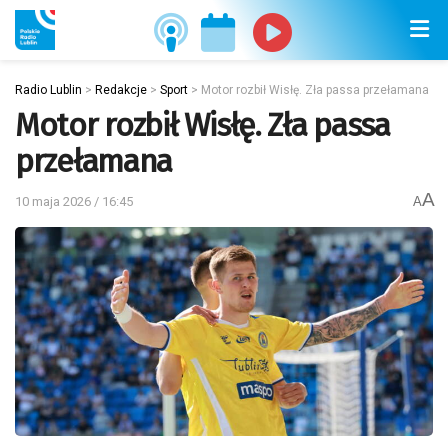
Radio Lublin
>
Redakcje
>
Sport
>
Motor rozbił Wisłę. Zła passa przełamana
Motor rozbił Wisłę. Zła passa
przełamana
A
10 maja 2026 / 16:45
A