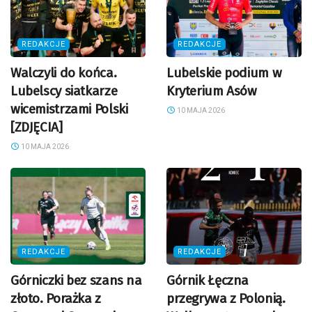
REDAKCJE
REDAKCJE
Walczyli do końca.
Lubelskie podium w
Lubelscy siatkarze
Kryterium Asów
wicemistrzami Polski
10 MAJA 2026
[ZDJĘCIA]
10 MAJA 2026
REDAKCJE
REDAKCJE
Górniczki bez szans na
Górnik Łęczna
złoto. Porażka z
przegrywa z Polonią.