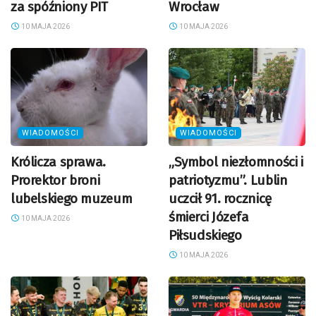
za spóźniony PIT
Wrocław
10 MAJA 2026
10 MAJA 2026
WIADOMOŚCI
WIADOMOŚCI
Królicza sprawa.
„Symbol niezłomności i
Prorektor broni
patriotyzmu”. Lublin
lubelskiego muzeum
uczcił 91. rocznicę
śmierci Józefa
10 MAJA 2026
Piłsudskiego
10 MAJA 2026