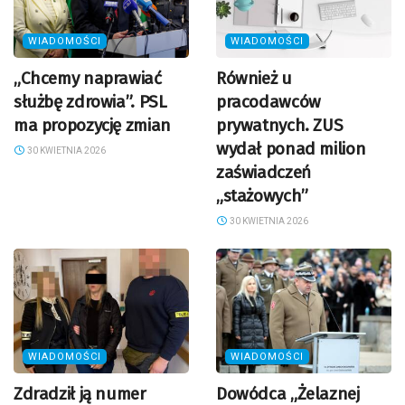
WIADOMOŚCI
WIADOMOŚCI
„Chcemy naprawiać
Również u
służbę zdrowia”. PSL
pracodawców
ma propozycję zmian
prywatnych. ZUS
wydał ponad milion
30 KWIETNIA 2026
zaświadczeń
„stażowych”
30 KWIETNIA 2026
WIADOMOŚCI
WIADOMOŚCI
Zdradził ją numer
Dowódca „Żelaznej