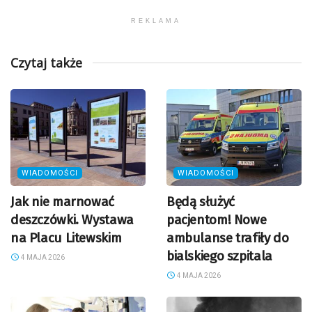
REKLAMA
Czytaj także
WIADOMOŚCI
WIADOMOŚCI
Jak nie marnować
Będą służyć
deszczówki. Wystawa
pacjentom! Nowe
na Placu Litewskim
ambulanse trafiły do
bialskiego szpitala
4 MAJA 2026
4 MAJA 2026