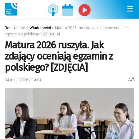
Radio Lublin
>
Wiadomości
>
Matura 2026 ruszyła. Jak zdający oceniają
egzamin z polskiego? [ZDJĘCIA]
Matura 2026 ruszyła. Jak
zdający oceniają egzamin z
polskiego? [ZDJĘCIA]
A
04 maja 2026 / 14:01
A