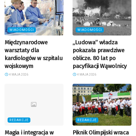
WIADOMOŚCI
WIADOMOŚCI
Międzynarodowe
„Ludowa” władza
warsztaty dla
pokazała prawdziwe
kardiologów w szpitalu
oblicze. 80 lat po
wojskowym
pacyfikacji Wąwolnicy
4 MAJA 2026
4 MAJA 2026
REDAKCJE
REDAKCJE
Magia i integracja w
Piknik Olimpijski wraca