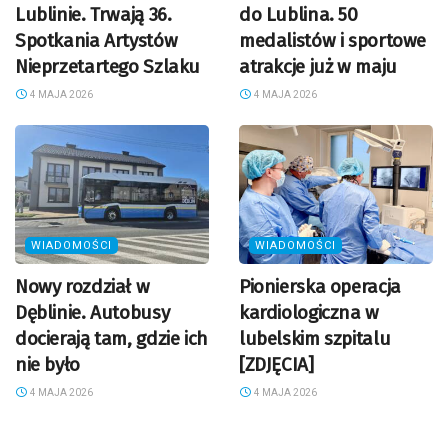
Lublinie. Trwają 36.
do Lublina. 50
Spotkania Artystów
medalistów i sportowe
Nieprzetartego Szlaku
atrakcje już w maju
4 MAJA 2026
4 MAJA 2026
WIADOMOŚCI
WIADOMOŚCI
Nowy rozdział w
Pionierska operacja
Dęblinie. Autobusy
kardiologiczna w
docierają tam, gdzie ich
lubelskim szpitalu
nie było
[ZDJĘCIA]
4 MAJA 2026
4 MAJA 2026