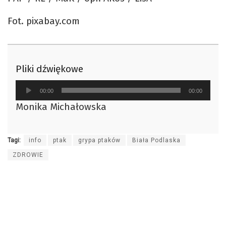
Fot. pixabay.com
Pliki dźwiękowe
Odtwarzacz
00:00
00:00
plików
Monika Michałowska
dźwiękowych
Tagi:
info
ptak
grypa ptaków
Biała Podlaska
ZDROWIE