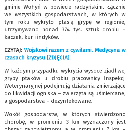
gminie Wohyń w powiecie radzyńskim. Łącznie
we wszystkich gospodarstwach, w których w
tym roku wykryto ptasią grypę w regionie,
utrzymywano ponad 374 tys. sztuk drobiu –
kaczek, kur i indyków.
CZYTAJ:
Wojskowi razem z cywilami. Medycyna w
czasach kryzysu [ZDJĘCIA]
W każdym przypadku wykrycia wysoce zjadliwej
grypy ptaków u drobiu pracownicy Inspekcji
Weterynaryjnej podejmują działania zmierzające
do likwidacji ogniska – zwierzęta są uśmiercane,
a gospodarstwa – dezynfekowane.
Wokół gospodarstw, w których stwierdzono
chorobę, w promieniu 3 km wyznaczony jest
obszar zapowietrzony, a w promieniu 7 km –