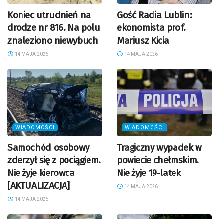
Koniec utrudnień na
Gość Radia Lublin:
drodze nr 816. Na polu
ekonomista prof.
znaleziono niewybuch
Mariusz Kicia
14 MAJA 2026
14 MAJA 2026
WIADOMOŚCI
WIADOMOŚCI
Samochód osobowy
Tragiczny wypadek w
zderzył się z pociągiem.
powiecie chełmskim.
Nie żyje kierowca
Nie żyje 19-latek
[AKTUALIZACJA]
14 MAJA 2026
14 MAJA 2026