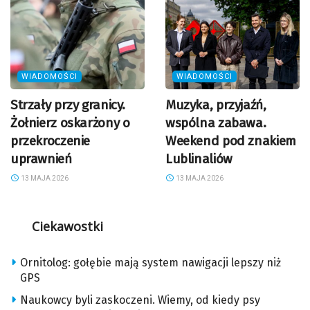
WIADOMOŚCI
WIADOMOŚCI
Strzały przy granicy.
Muzyka, przyjaźń,
Żołnierz oskarżony o
wspólna zabawa.
przekroczenie
Weekend pod znakiem
uprawnień
Lublinaliów
13 MAJA 2026
13 MAJA 2026
Ciekawostki
Ornitolog: gołębie mają system nawigacji lepszy niż
GPS
Naukowcy byli zaskoczeni. Wiemy, od kiedy psy