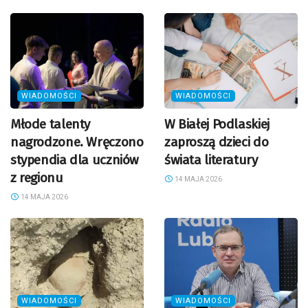
WIADOMOŚCI
WIADOMOŚCI
Młode talenty
W Białej Podlaskiej
nagrodzone. Wręczono
zaproszą dzieci do
stypendia dla uczniów
świata literatury
z regionu
14 MAJA 2026
14 MAJA 2026
WIADOMOŚCI
WIADOMOŚCI