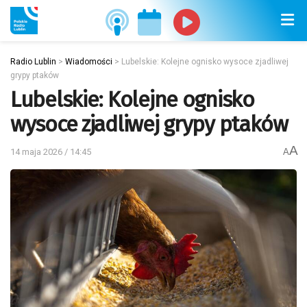
Radio Lublin
>
Wiadomości
>
Lubelskie: Kolejne ognisko wysoce zjadliwej
grypy ptaków
Lubelskie: Kolejne ognisko
wysoce zjadliwej grypy ptaków
A
14 maja 2026 / 14:45
A