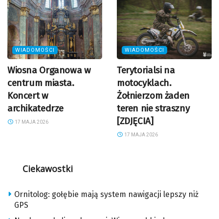
WIADOMOŚCI
WIADOMOŚCI
Wiosna Organowa w
Terytorialsi na
centrum miasta.
motocyklach.
Koncert w
Żołnierzom żaden
archikatedrze
teren nie straszny
[ZDJĘCIA]
17 MAJA 2026
17 MAJA 2026
Ciekawostki
Ornitolog: gołębie mają system nawigacji lepszy niż
GPS