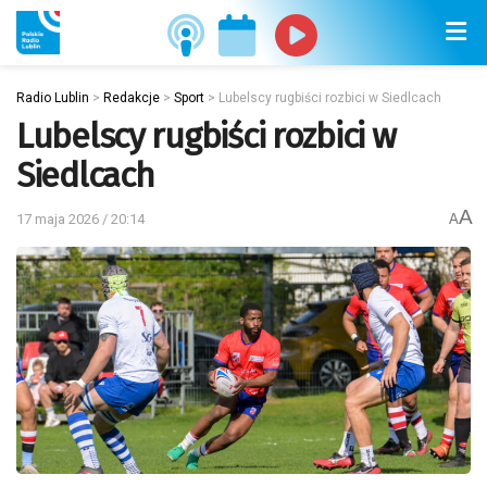
Radio Lublin
>
Redakcje
>
Sport
>
Lubelscy rugbiści rozbici w Siedlcach
Lubelscy rugbiści rozbici w
Siedlcach
A
17 maja 2026 / 20:14
A