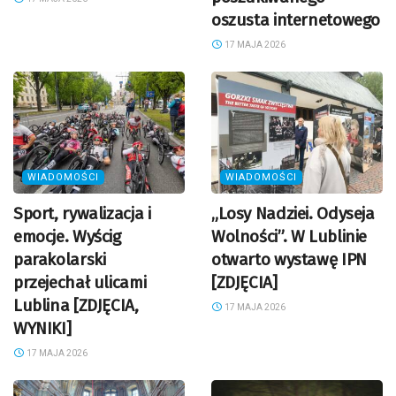
oszusta internetowego
17 MAJA 2026
WIADOMOŚCI
WIADOMOŚCI
Sport, rywalizacja i
„Losy Nadziei. Odyseja
emocje. Wyścig
Wolności”. W Lublinie
parakolarski
otwarto wystawę IPN
przejechał ulicami
[ZDJĘCIA]
Lublina [ZDJĘCIA,
17 MAJA 2026
WYNIKI]
17 MAJA 2026