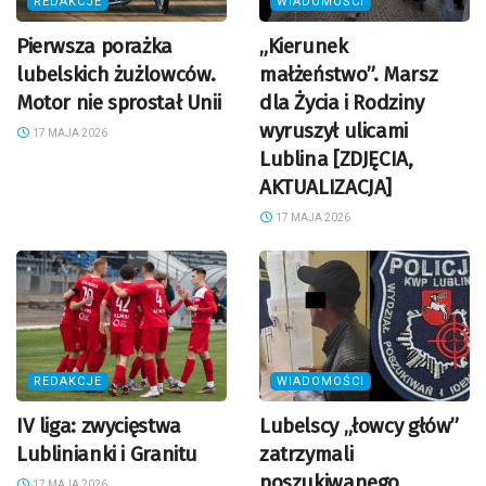
REDAKCJE
WIADOMOŚCI
Pierwsza porażka
„Kierunek
lubelskich żużlowców.
małżeństwo”. Marsz
Motor nie sprostał Unii
dla Życia i Rodziny
wyruszył ulicami
17 MAJA 2026
Lublina [ZDJĘCIA,
AKTUALIZACJA]
17 MAJA 2026
REDAKCJE
WIADOMOŚCI
IV liga: zwycięstwa
Lubelscy „łowcy głów”
Lublinianki i Granitu
zatrzymali
poszukiwanego
17 MAJA 2026