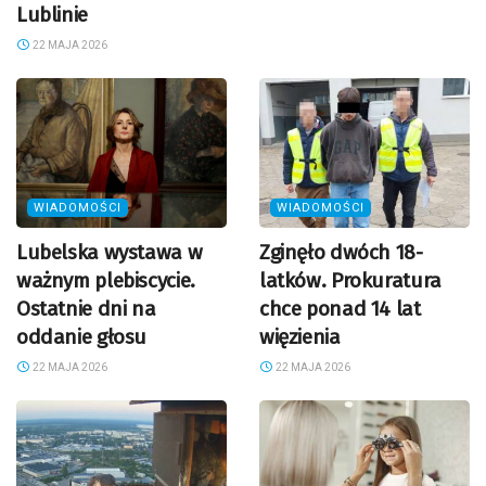
Lublinie
22 MAJA 2026
WIADOMOŚCI
WIADOMOŚCI
Lubelska wystawa w
Zginęło dwóch 18-
ważnym plebiscycie.
latków. Prokuratura
Ostatnie dni na
chce ponad 14 lat
oddanie głosu
więzienia
22 MAJA 2026
22 MAJA 2026