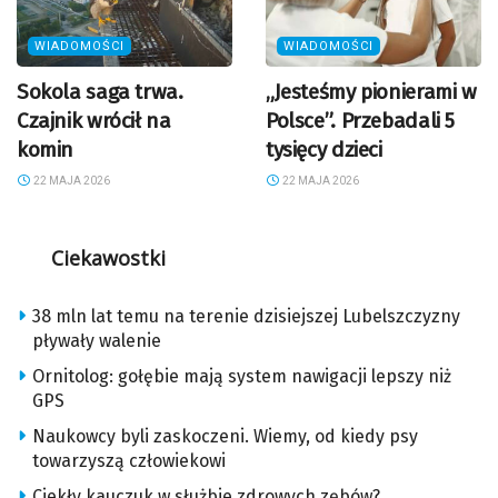
WIADOMOŚCI
WIADOMOŚCI
Sokola saga trwa.
„Jesteśmy pionierami w
Czajnik wrócił na
Polsce”. Przebadali 5
komin
tysięcy dzieci
22 MAJA 2026
22 MAJA 2026
Ciekawostki
38 mln lat temu na terenie dzisiejszej Lubelszczyzny
pływały walenie
Ornitolog: gołębie mają system nawigacji lepszy niż
GPS
Naukowcy byli zaskoczeni. Wiemy, od kiedy psy
towarzyszą człowiekowi
Ciekły kauczuk w służbie zdrowych zębów?