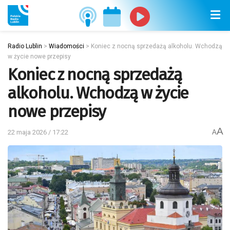
Radio Lublin
>
Wiadomości
>
Koniec z nocną sprzedażą alkoholu. Wchodzą
w życie nowe przepisy
Koniec z nocną sprzedażą
alkoholu. Wchodzą w życie
nowe przepisy
A
22 maja 2026 / 17:22
A