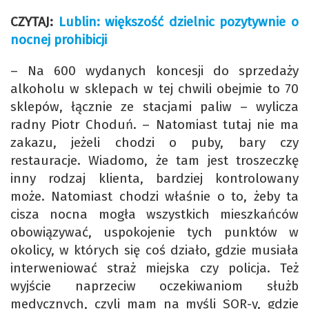
CZYTAJ:
Lublin: większość dzielnic pozytywnie o
nocnej prohibicji
– Na 600 wydanych koncesji do sprzedaży
alkoholu w sklepach w tej chwili obejmie to 70
sklepów, łącznie ze stacjami paliw – wylicza
radny Piotr Choduń. – Natomiast tutaj nie ma
zakazu, jeżeli chodzi o puby, bary czy
restauracje. Wiadomo, że tam jest troszeczkę
inny rodzaj klienta, bardziej kontrolowany
może. Natomiast chodzi właśnie o to, żeby ta
cisza nocna mogła wszystkich mieszkańców
obowiązywać, uspokojenie tych punktów w
okolicy, w których się coś działo, gdzie musiała
interweniować straż miejska czy policja. Też
wyjście naprzeciw oczekiwaniom służb
medycznych, czyli mam na myśli SOR-y, gdzie