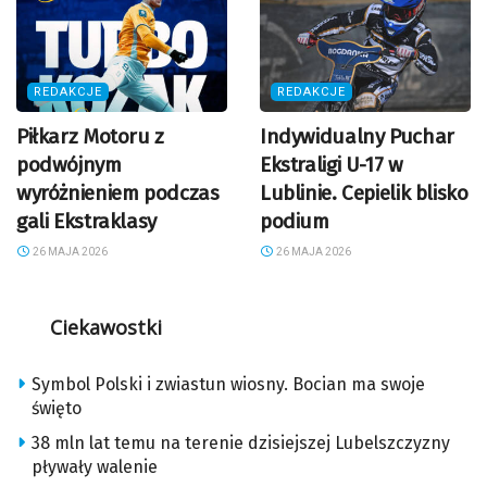
REDAKCJE
REDAKCJE
Piłkarz Motoru z
Indywidualny Puchar
podwójnym
Ekstraligi U-17 w
wyróżnieniem podczas
Lublinie. Cepielik blisko
gali Ekstraklasy
podium
26 MAJA 2026
26 MAJA 2026
Ciekawostki
Symbol Polski i zwiastun wiosny. Bocian ma swoje
święto
38 mln lat temu na terenie dzisiejszej Lubelszczyzny
pływały walenie