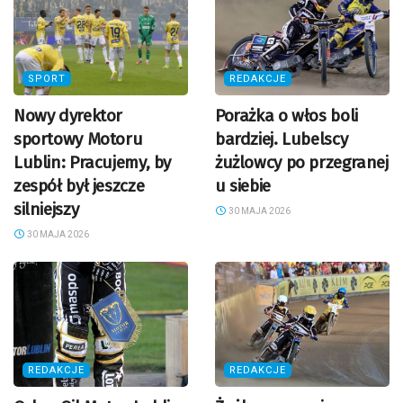
SPORT
REDAKCJE
Nowy dyrektor
Porażka o włos boli
sportowy Motoru
bardziej. Lubelscy
Lublin: Pracujemy, by
żużlowcy po przegranej
zespół był jeszcze
u siebie
silniejszy
30 MAJA 2026
30 MAJA 2026
REDAKCJE
REDAKCJE