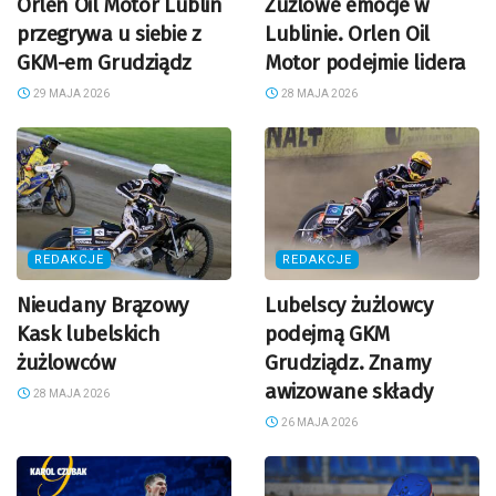
Orlen Oil Motor Lublin
Żużlowe emocje w
przegrywa u siebie z
Lublinie. Orlen Oil
GKM-em Grudziądz
Motor podejmie lidera
29 MAJA 2026
28 MAJA 2026
REDAKCJE
REDAKCJE
Nieudany Brązowy
Lubelscy żużlowcy
Kask lubelskich
podejmą GKM
żużlowców
Grudziądz. Znamy
awizowane składy
28 MAJA 2026
26 MAJA 2026