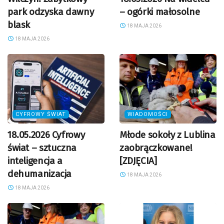
park odzyska dawny
– ogórki małosolne
blask
18 MAJA 2026
18 MAJA 2026
CYFROWY ŚWIAT
WIADOMOŚCI
18.05.2026 Cyfrowy
Młode sokoły z Lublina
świat – sztuczna
zaobrączkowane!
inteligencja a
[ZDJĘCIA]
dehumanizacja
18 MAJA 2026
18 MAJA 2026