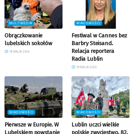
MULTIMEDIA
WIADOMOŚCI
Obrączkowanie
Festiwal w Cannes bez
lubelskich sokołów
Barbry Steisand.
Relacja reportera
18 MAJA 2026
Radia Lublin
18 MAJA 2026
WIADOMOŚCI
WIADOMOŚCI
Pierwsze w Europie. W
Lublin uczci wielkie
Lubelskiem powstanie
polskie zwycięstwo. 82.