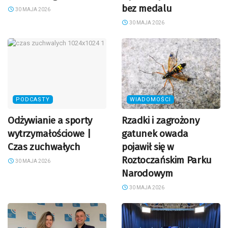
bez medalu
30 MAJA 2026
30 MAJA 2026
PODCASTY
WIADOMOŚCI
Odżywianie a sporty
Rzadki i zagrożony
wytrzymałościowe |
gatunek owada
Czas zuchwałych
pojawił się w
Roztoczańskim Parku
30 MAJA 2026
Narodowym
30 MAJA 2026