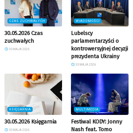
CZAS ZUCHWAŁYCH
WIADOMOŚCI
30.05.2026 Czas
Lubelscy
zuchwałych
parlamentarzyści o
kontrowersyjnej decyzji
30 MAJA 2026
prezydenta Ukrainy
30 MAJA 2026
KSIĘGARNIA
MULTIMEDIA
30.05.2026 Księgarnia
Festiwal KODY: Jonny
Nash feat. Tomo
30 MAJA 2026