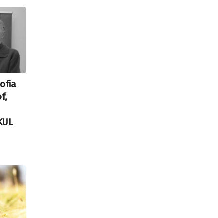
Zofia
f,
KUL