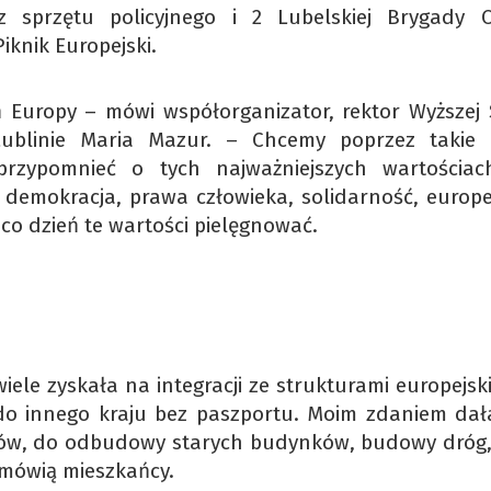
 sprzętu policyjnego i 2 Lubelskiej Brygady 
iknik Europejski.
 Europy – mówi współorganizator, rektor Wyższej 
w Lublinie Maria Mazur. – Chcemy poprzez takie 
 przypomnieć o tych najważniejszych wartościac
e demokracja, prawa człowieka, solidarność, europe
o dzień te wartości pielęgnować.
ele zyskała na integracji ze strukturami europejsk
e do innego kraju bez paszportu. Moim zdaniem da
tów, do odbudowy starych budynków, budowy dróg, 
mówią mieszkańcy.