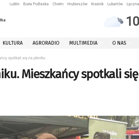
Lublin
Biała Podlaska
Chełm
Hrubieszów
Kraśnik
Lubartów
Łęczna
1
łka
KULTURA
AGRORADIO
MULTIMEDIA
O NAS
ńcy spotkali się na pikniku
iku. Mieszkańcy spotkali się