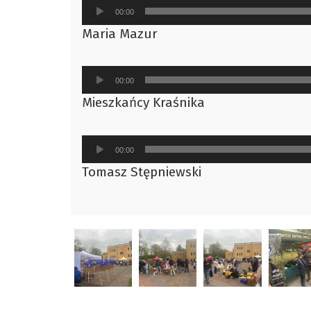
Odtwarzacz
00:00
plików
Maria Mazur
dźwiękowych
Odtwarzacz
00:00
plików
Mieszkańcy Kraśnika
dźwiękowych
Odtwarzacz
00:00
plików
Tomasz Stępniewski
dźwiękowych