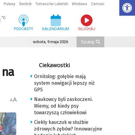
Ot
Puławy
Świdnik
Tomaszów Lubelski
Włodawa
Zamość
0
°C
PODCASTY
KALENDARIUM
SŁUCHAJ
sobota, 9 maja 2026
Ciekawostki
 na
Ornitolog: gołębie mają
system nawigacji lepszy niż
GPS
A
Naukowcy byli zaskoczeni.
A
Wiemy, od kiedy psy
towarzyszą człowiekowi
Ciekły kauczuk w służbie
zdrowych zębów? Innowacyjne