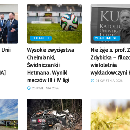
REDAKCJE
WIADOMOŚCI
 Unii
Wysokie zwycięstwa
Nie żyje s. prof. 
Chełmianki,
Zdybicka – filozo
Świdniczanki i
wieloletnia
IA]
Hetmana. Wyniki
wykładowczyni 
meczów III i IV ligi
24 KWIETNIA 2026
25 KWIETNIA 2026