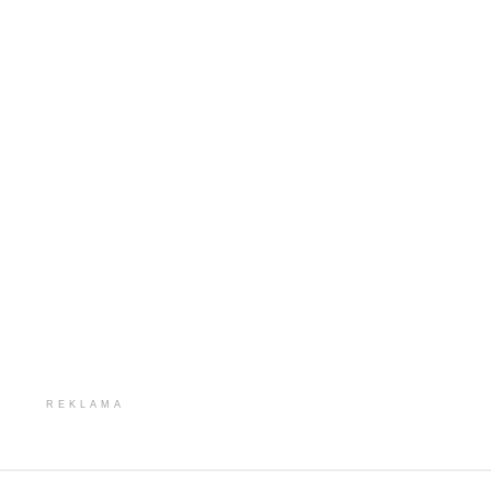
zmn
gło
REKLAMA