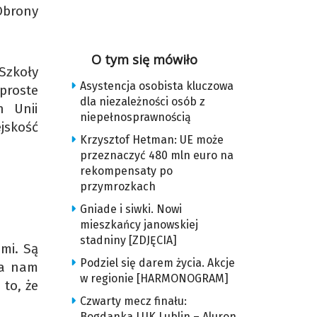
Obrony
O tym się mówiło
Szkoły
Asystencja osobista kluczowa
proste
dla niezależności osób z
h Unii
niepełnosprawnością
jskość
Krzysztof Hetman: UE może
przeznaczyć 480 mln euro na
rekompensaty po
przymrozkach
Gniade i siwki. Nowi
mieszkańcy janowskiej
stadniny [ZDJĘCIA]
imi. Są
Podziel się darem życia. Akcje
ła nam
w regionie [HARMONOGRAM]
to, że
Czwarty mecz finału:
Bogdanka LUK Lublin – Aluron