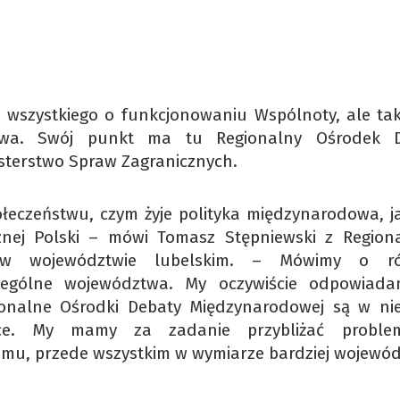
ę wszystkiego o funkcjonowaniu Wspólnoty, ale ta
stwa. Swój punkt ma tu Regionalny Ośrodek 
sterstwo Spraw Zagranicznych.
eczeństwu, czym żyje polityka międzynarodowa, ja
icznej Polski – mówi Tomasz Stępniewski z Region
 w województwie lubelskim. – Mówimy o ró
czególne województwa. My oczywiście odpowiad
gionalne Ośrodki Debaty Międzynarodowej są w ni
ce. My mamy za zadanie przybliżać problem
mu, przede wszystkim w wymiarze bardziej wojewód