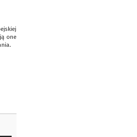
jskiej
ją one
ania.