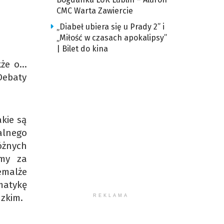
CMC Warta Zawiercie
„Diabeł ubiera się u Prady 2” i
„Miłość w czasach apokalipsy”
| Bilet do kina
kże o…
Debaty
kie są
alnego
żnych
amy za
emalże
atykę
zkim.
REKLAMA