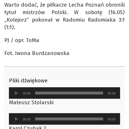
Warto dodać, że piłkarze Lecha Poznań obronili
tytuł mistrzów Polski. W sobotę (16.05)
„Kolejorz” pokonał w Radomiu Radomiaka 3:1
(1:1).
PJ / opr. ToMa
Fot. Iwona Burdzanowska
Pliki dźwiękowe
Odtwarzacz
00:00
00:00
plików
Mateusz Stolarski
dźwiękowych
Odtwarzacz
00:00
00:00
plików
Karol Czubak 2