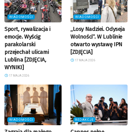
WIADOMOŚCI
WIADOMOŚCI
Sport, rywalizacja i
„Losy Nadziei. Odyseja
emocje. Wyścig
Wolności”. W Lublinie
parakolarski
otwarto wystawę IPN
przejechał ulicami
[ZDJĘCIA]
Lublina [ZDJĘCIA,
17 MAJA 2026
WYNIKI]
17 MAJA 2026
WIADOMOŚCI
REDAKCJE
Zagrają dla małego
Cannes pełne