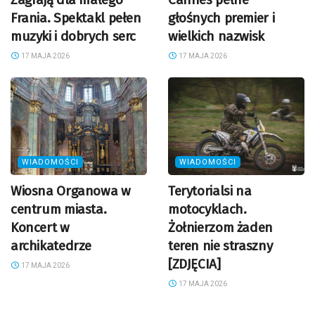
Frania. Spektakl pełen
głośnych premier i
muzyki i dobrych serc
wielkich nazwisk
17 MAJA 2026
17 MAJA 2026
WIADOMOŚCI
WIADOMOŚCI
Wiosna Organowa w
Terytorialsi na
centrum miasta.
motocyklach.
Koncert w
Żołnierzom żaden
archikatedrze
teren nie straszny
[ZDJĘCIA]
17 MAJA 2026
17 MAJA 2026