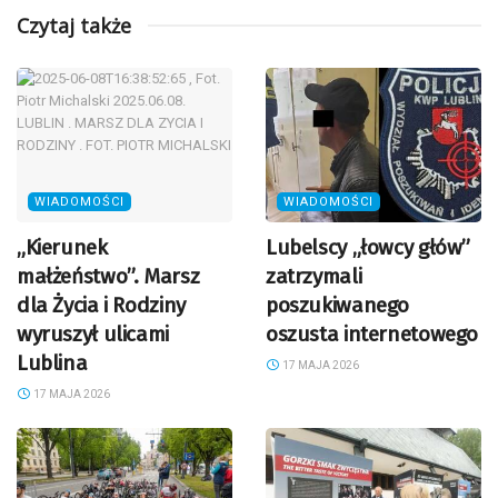
Czytaj także
WIADOMOŚCI
WIADOMOŚCI
„Kierunek
Lubelscy „łowcy głów”
małżeństwo”. Marsz
zatrzymali
dla Życia i Rodziny
poszukiwanego
wyruszył ulicami
oszusta internetowego
Lublina
17 MAJA 2026
17 MAJA 2026