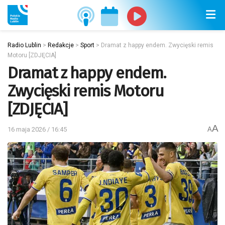
Radio Lublin
>
Redakcje
>
Sport
>
Dramat z happy endem. Zwycięski remis
Motoru [ZDJĘCIA]
Dramat z happy endem.
Zwycięski remis Motoru
[ZDJĘCIA]
A
16 maja 2026 / 16:45
A