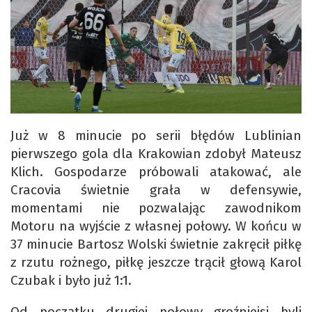
Już w 8 minucie po serii błędów Lublinian
pierwszego gola dla Krakowian zdobył Mateusz
Klich. Gospodarze próbowali atakować, ale
Cracovia świetnie grała w defensywie,
momentami nie pozwalając zawodnikom
Motoru na wyjście z własnej połowy. W końcu w
37 minucie Bartosz Wolski świetnie zakręcił piłkę
z rzutu rożnego, piłkę jeszcze trącił głową Karol
Czubak i było już 1:1.
Od początku drugiej połowy groźniejsi byli