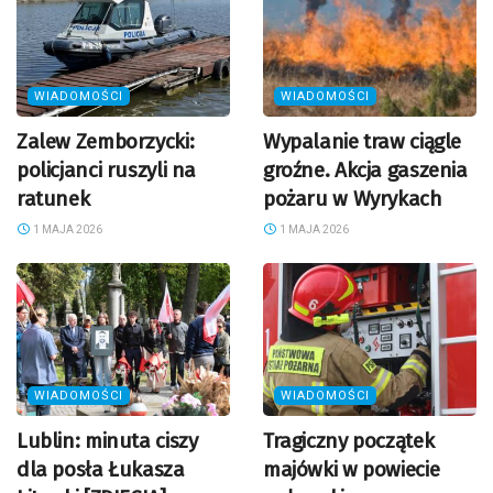
WIADOMOŚCI
WIADOMOŚCI
Zalew Zemborzycki:
Wypalanie traw ciągle
policjanci ruszyli na
groźne. Akcja gaszenia
ratunek
pożaru w Wyrykach
1 MAJA 2026
1 MAJA 2026
WIADOMOŚCI
WIADOMOŚCI
Lublin: minuta ciszy
Tragiczny początek
dla posła Łukasza
majówki w powiecie