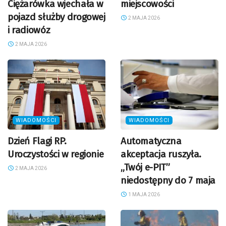
Ciężarówka wjechała w
miejscowości
pojazd służby drogowej
2 MAJA 2026
i radiowóz
2 MAJA 2026
WIADOMOŚCI
WIADOMOŚCI
Dzień Flagi RP.
Automatyczna
Uroczystości w regionie
akceptacja ruszyła.
„Twój e-PIT”
2 MAJA 2026
niedostępny do 7 maja
1 MAJA 2026