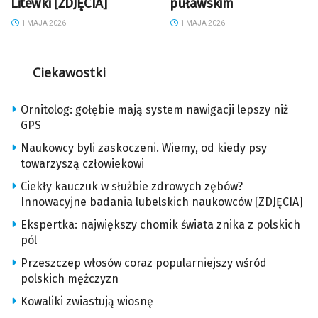
Litewki [ZDJĘCIA]
puławskim
1 MAJA 2026
1 MAJA 2026
Ciekawostki
Ornitolog: gołębie mają system nawigacji lepszy niż
GPS
Naukowcy byli zaskoczeni. Wiemy, od kiedy psy
towarzyszą człowiekowi
Ciekły kauczuk w służbie zdrowych zębów?
Innowacyjne badania lubelskich naukowców [ZDJĘCIA]
Ekspertka: największy chomik świata znika z polskich
pól
Przeszczep włosów coraz popularniejszy wśród
polskich mężczyzn
Kowaliki zwiastują wiosnę