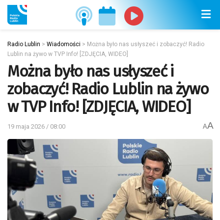
Radio Lublin
>
Wiadomości
>
Można było nas usłyszeć i zobaczyć! Radio
Lublin na żywo w TVP Info! [ZDJĘCIA, WIDEO]
Można było nas usłyszeć i
zobaczyć! Radio Lublin na żywo
w TVP Info! [ZDJĘCIA, WIDEO]
A
19 maja 2026 / 08:00
A