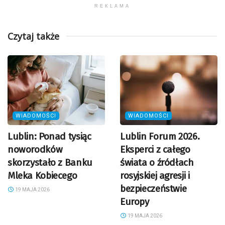
REKLAMA
Czytaj także
WIADOMOŚCI
WIADOMOŚCI
Lublin: Ponad tysiąc
Lublin Forum 2026.
noworodków
Eksperci z całego
skorzystało z Banku
świata o źródłach
Mleka Kobiecego
rosyjskiej agresji i
bezpieczeństwie
19 MAJA 2026
Europy
19 MAJA 2026