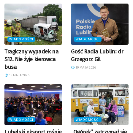
WIADOMOŚCI
WIADOMOŚCI
Tragiczny wypadek na
Gość Radia Lublin: dr
S12. Nie żyje kierowca
Grzegorz Gil
busa
19 MAJA 2026
19 MAJA 2026
WIADOMOŚCI
WIADOMOŚCI
Lubelski eksport rośnie
„Ogórek” zatrzymał się