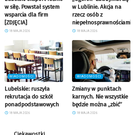
w siłę. Powstał system
w Lublinie. Akcja na
wsparcia dla firm
rzecz osób z
[ZDJĘCIA]
niepełnosprawnościami
18 MAJA 2026
18 MAJA 2026
WIADOMOŚCI
WIADOMOŚCI
Lubelskie: ruszyła
Zmiany w punktach
rekrutacja do szkół
karnych. Nie wszystkie
ponadpodstawowych
będzie można „zbić”
18 MAJA 2026
18 MAJA 2026
Ciekawostki