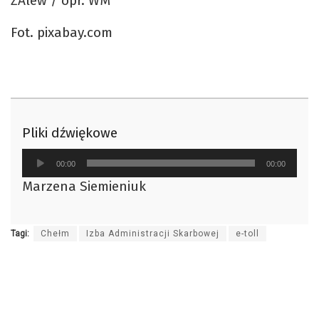
ZAlew / opr. WM
Fot. pixabay.com
Pliki dźwiękowe
Odtwarzacz
00:00
00:00
plików
Marzena Siemieniuk
dźwiękowych
Tagi:
Chełm
Izba Administracji Skarbowej
e-toll