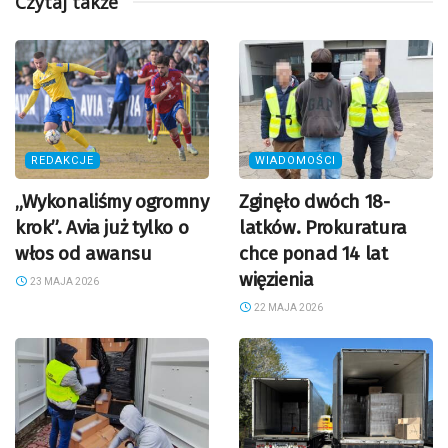
Czytaj także
REDAKCJE
WIADOMOŚCI
„Wykonaliśmy ogromny
Zginęło dwóch 18-
krok”. Avia już tylko o
latków. Prokuratura
włos od awansu
chce ponad 14 lat
więzienia
23 MAJA 2026
22 MAJA 2026