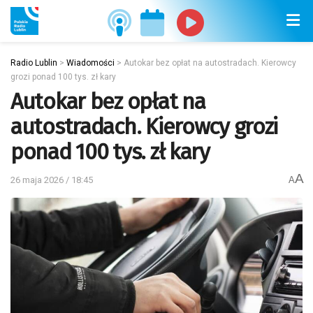
Radio Lublin
>
Wiadomości
>
Autokar bez opłat na autostradach. Kierowcy
grozi ponad 100 tys. zł kary
Autokar bez opłat na
autostradach. Kierowcy grozi
ponad 100 tys. zł kary
A
26 maja 2026 / 18:45
A