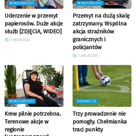
WIADOMOŚCI
WIADOMOŚCI
Uderzenie w przemyt
Przemyt na dużą skalę
papierosów. Duże akcje
zatrzymany. Wspólna
służb [ZDJĘCIA, WIDEO]
akcja strażników
granicznych i
21 MAJA 2026
policjantów
21 MAJA 2026
WIADOMOŚCI
REDAKCJE
Krew pilnie potrzebna.
Trzy prowadzenie nie
Terenowe akcje w
pomogły. Chełmianka
regionie
traci punkty