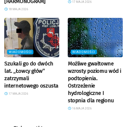
[HARMONOGRAM]
17 MAJA 2026
18 MAJA 2026
WIADOMOŚCI
WIADOMOŚCI
Szukali go do dwóch
Możliwe gwałtowne
lat. „Łowcy głów”
wzrosty poziomu wód i
zatrzymali
podtopienia.
internetowego oszusta
Ostrzeżenie
hydrologiczne I
17 MAJA 2026
stopnia dla regionu
16 MAJA 2026