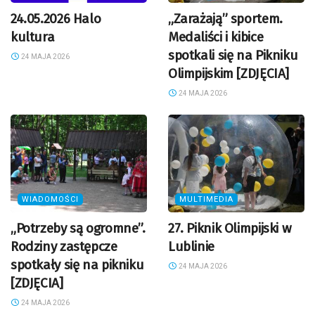
24.05.2026 Halo
„Zarażają” sportem.
kultura
Medaliści i kibice
spotkali się na Pikniku
24 MAJA 2026
Olimpijskim [ZDJĘCIA]
24 MAJA 2026
WIADOMOŚCI
MULTIMEDIA
„Potrzeby są ogromne”.
27. Piknik Olimpijski w
Rodziny zastępcze
Lublinie
spotkały się na pikniku
24 MAJA 2026
[ZDJĘCIA]
24 MAJA 2026