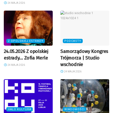
24 MAJA 2026
Z OPOLSKIEJ ESTRADY
PODCASTY
24.05.2026 Z opolskiej
Samorządowy Kongres
estrady… Zofia Merle
Trójmorza | Studio
wschodnie
24 MAJA 2026
24 MAJA 2026
HALO KULTURA
WIADOMOŚCI