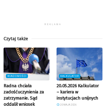
REKLAMA
Czytaj także
WIADOMOŚCI
KALKULATOR
Radna chciała
20.05.2026 Kalkulator
zadośćuczynienia za
– kariera w
zatrzymanie. Sąd
instytucjach unijnych
oddalił wniosek
20 MAJA 2026