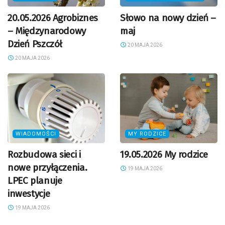
20.05.2026 Agrobiznes
Słowo na nowy dzień –
– Międzynarodowy
maj
Dzień Pszczół
20 MAJA 2026
20 MAJA 2026
WIADOMOŚCI
MY RODZICE
Rozbudowa sieci i
19.05.2026 My rodzice
nowe przyłączenia.
19 MAJA 2026
LPEC planuje
inwestycje
19 MAJA 2026