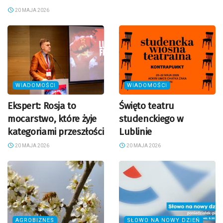
20 MAJA 2026
WIADOMOŚCI
WIADOMOŚCI
Ekspert: Rosja to
Święto teatru
mocarstwo, które żyje
studenckiego w
kategoriami przeszłości
Lublinie
20 MAJA 2026
20 MAJA 2026
AGROBIZNES
SŁOWO NA NOWY DZIEŃ