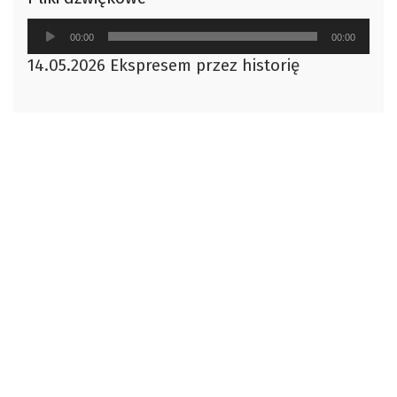
Odtwarzacz
00:00
00:00
plików
14.05.2026 Ekspresem przez historię
dźwiękowych