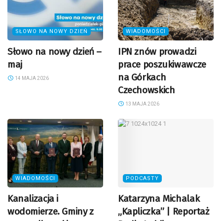
SŁOWO NA NOWY DZIEŃ
WIADOMOŚCI
Słowo na nowy dzień –
IPN znów prowadzi
maj
prace poszukiwawcze
na Górkach
14 MAJA 2026
Czechowskich
13 MAJA 2026
WIADOMOŚCI
PODCASTY
Kanalizacja i
Katarzyna Michalak
wodomierze. Gminy z
„Kapliczka” | Reportaż