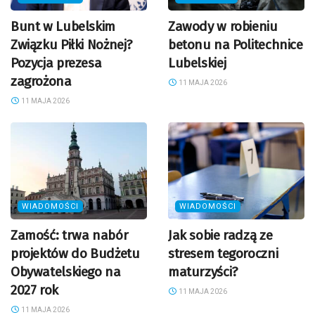
Bunt w Lubelskim
Zawody w robieniu
Związku Piłki Nożnej?
betonu na Politechnice
Pozycja prezesa
Lubelskiej
zagrożona
11 MAJA 2026
11 MAJA 2026
WIADOMOŚCI
WIADOMOŚCI
Zamość: trwa nabór
Jak sobie radzą ze
projektów do Budżetu
stresem tegoroczni
Obywatelskiego na
maturzyści?
2027 rok
11 MAJA 2026
11 MAJA 2026