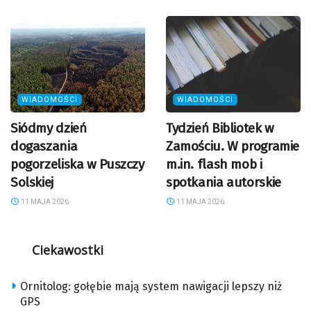
WIADOMOŚCI
WIADOMOŚCI
Siódmy dzień
Tydzień Bibliotek w
dogaszania
Zamościu. W programie
pogorzeliska w Puszczy
m.in. flash mob i
Solskiej
spotkania autorskie
11 MAJA 2026
11 MAJA 2026
Ciekawostki
Ornitolog: gołębie mają system nawigacji lepszy niż
GPS