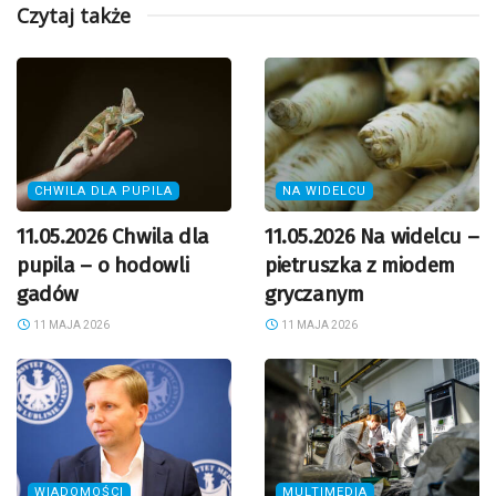
Czytaj także
CHWILA DLA PUPILA
NA WIDELCU
11.05.2026 Chwila dla
11.05.2026 Na widelcu –
pupila – o hodowli
pietruszka z miodem
gadów
gryczanym
11 MAJA 2026
11 MAJA 2026
WIADOMOŚCI
MULTIMEDIA