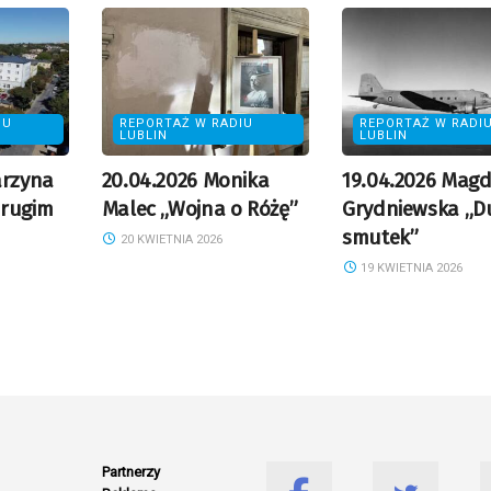
IU
REPORTAŻ W RADIU
REPORTAŻ W RADI
LUBLIN
LUBLIN
arzyna
20.04.2026 Monika
19.04.2026 Mag
drugim
Malec „Wojna o Różę”
Grydniewska „D
smutek”
20 KWIETNIA 2026
19 KWIETNIA 2026
Partnerzy