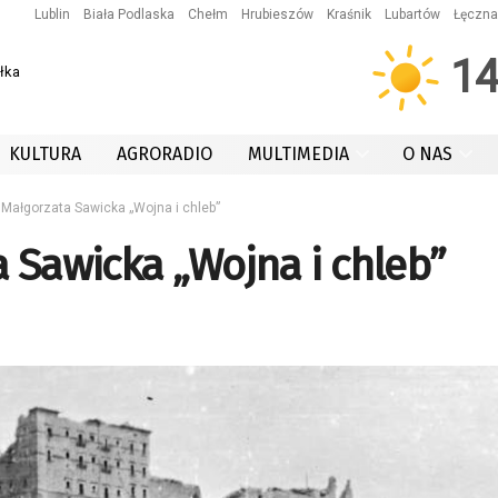
Lublin
Biała Podlaska
Chełm
Hrubieszów
Kraśnik
Lubartów
Łęczna
1
łka
KULTURA
AGRORADIO
MULTIMEDIA
O NAS
 Małgorzata Sawicka „Wojna i chleb”
a Sawicka „Wojna i chleb”