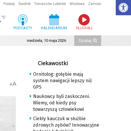
Ot
Puławy
Świdnik
Tomaszów Lubelski
Włodawa
Zamość
4
°C
PODCASTY
KALENDARIUM
SŁUCHAJ
niedziela, 10 maja 2026
Ciekawostki
Ornitolog: gołębie mają
system nawigacji lepszy niż
A
A
GPS
Naukowcy byli zaskoczeni.
Wiemy, od kiedy psy
towarzyszą człowiekowi
Ciekły kauczuk w służbie
zdrowych zębów? Innowacyjne