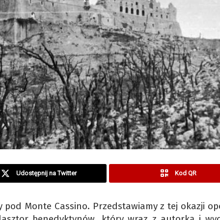
Udostępnij na Twitter
Kod QR
y pod Monte Cassino. Przedstawiamy z tej okazji op
lasztor benedyktynów, który wraz z autorką i wyc