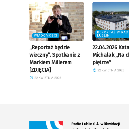
REPORTAŻ W RAD
WIADOMOŚCI
LUBLIN
„Reportaż będzie
22.04.2026 Kat
wieczny”. Spotkanie z
Michalak „Na 
Markiem Millerem
piętrze”
[ZDJĘCIA]
22 KWIETNIA 2026
22 KWIETNIA 2026
Radio Lublin S.A. w likwidacji