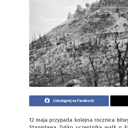
Udostępnij na Facebook
12 maja przypada kolejna rocznica bitw
Stanisława Zyśko uczestnika walk o k