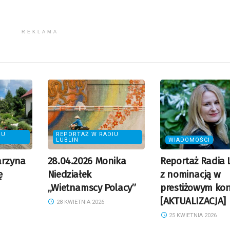
REKLAMA
IU
REPORTAŻ W RADIU
LUBLIN
WIADOMOŚCI
arzyna
28.04.2026 Monika
Reportaż Radia 
ę
Niedziałek
z nominacją w
„Wietnamscy Polacy”
prestiżowym kon
[AKTUALIZACJA]
28 KWIETNIA 2026
25 KWIETNIA 2026