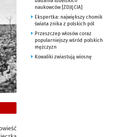
badania lubelskich
naukowców [ZDJĘCIA]
Ekspertka: największy chomik
świata znika z polskich pól
Przeszczep włosów coraz
popularniejszy wśród polskich
mężczyzn
Kowaliki zwiastują wiosnę
owieść
ieczką