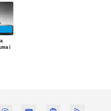
U
da
uma i