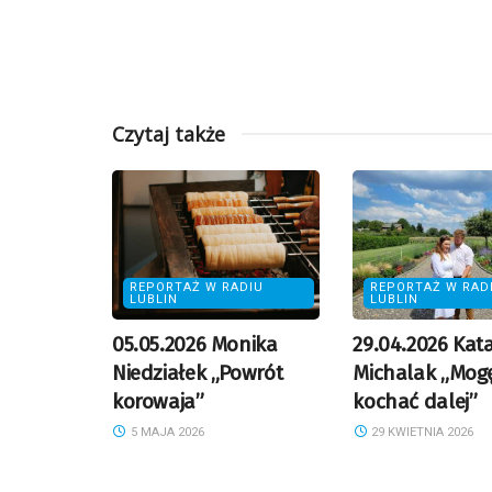
Czytaj także
REPORTAŻ W RADIU
REPORTAŻ W RAD
LUBLIN
LUBLIN
05.05.2026 Monika
29.04.2026 Kat
Niedziałek „Powrót
Michalak „Mog
korowaja”
kochać dalej”
5 MAJA 2026
29 KWIETNIA 2026