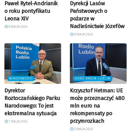
Paweł Rytel-Andrianik
Dyrekcji Lasów
o roku pontyfikatu
Państwowych o
Leona XIV
pożarze w
Nadleśnictwie Józefów
8 MAJA 2026
8 MAJA 2026
WIADOMOŚCI
GOŚĆ RADIA LUBLIN
Dyrektor
Krzysztof Hetman: UE
Roztoczańskiego Parku
może przeznaczyć 480
Narodowego: To jest
mln euro na
ekstremalna sytuacja
rekompensaty po
przymrozkach
7 MAJA 2026
5 MAJA 2026