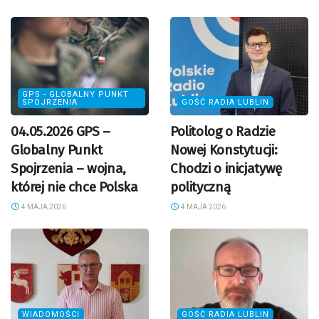
GPS - GLOBALNY PUNKT
SPOJRZENIA
GOŚĆ RADIA LUBLIN
04.05.2026 GPS –
Politolog o Radzie
Globalny Punkt
Nowej Konstytucji:
Spojrzenia – wojna,
Chodzi o inicjatywę
której nie chce Polska
polityczną
4 MAJA 2026
4 MAJA 2026
WIADOMOŚCI
GOŚĆ RADIA LUBLIN