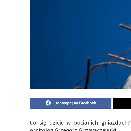
Udostępnij na Facebook
Co się dzieje w bocianich gniazdach?
ornitolog Grzegorz Grzywaczewski.