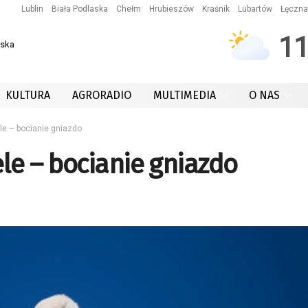
Lublin
Biała Podlaska
Chełm
Hrubieszów
Kraśnik
Lubartów
Łęczna
1
wska
KULTURA
AGRORADIO
MULTIMEDIA
O NAS
le – bocianie gniazdo
le – bocianie gniazdo