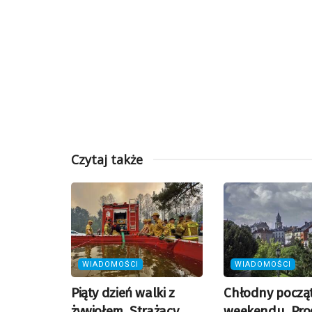
Czytaj także
WIADOMOŚCI
WIADOMOŚCI
Piąty dzień walki z
Chłodny począ
żywiołem. Strażacy
weekendu. Pro