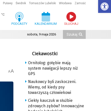
Ot
Puławy
Świdnik
Tomaszów Lubelski
Włodawa
Zamość
1
°C
PODCASTY
KALENDARIUM
SŁUCHAJ
sobota, 9 maja 2026
Ciekawostki
Ornitolog: gołębie mają
system nawigacji lepszy niż
A
A
GPS
Naukowcy byli zaskoczeni.
Wiemy, od kiedy psy
towarzyszą człowiekowi
Ciekły kauczuk w służbie
zdrowych zębów? Innowacyjne