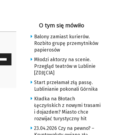
O tym się mówiło
Balony zamiast kurierów.
Rozbito grupę przemytników
papierosów
waj
Młodzi aktorzy na scenie.
ałek
Przegląd teatrów w Lublinie
[ZDJĘCIA]
y
Start przełamał złą passę.
z
Lublinianie pokonali Górnika
Kładka na Błotach
u
Łęczyńskich z nowymi trasami
i dojazdem? Miasto chce
rozwijać turystyczny hit
ększyć
23.04.2026 Czy na pewno? –
Kryptowaluty owiane złą