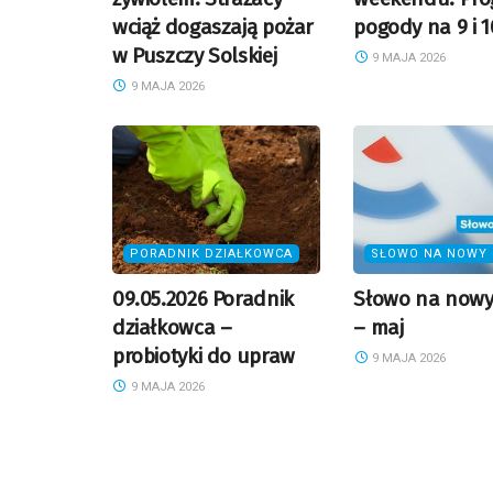
wciąż dogaszają pożar
pogody na 9 i 
w Puszczy Solskiej
9 MAJA 2026
9 MAJA 2026
PORADNIK DZIAŁKOWCA
SŁOWO NA NOWY 
09.05.2026 Poradnik
Słowo na nowy
działkowca –
– maj
probiotyki do upraw
9 MAJA 2026
9 MAJA 2026