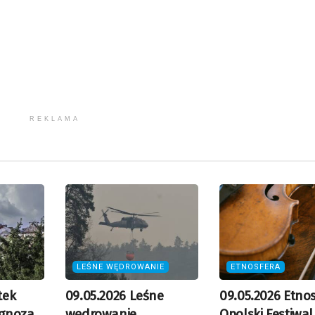
zmn
gło
REKLAMA
LEŚNE WĘDROWANIE
ETNOSFERA
tek
09.05.2026 Leśne
09.05.2026 Etno
gnoza
wędrowanie
Opolski Festiwal