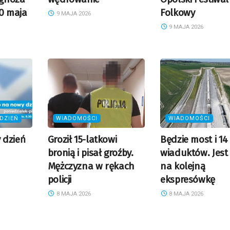
10 maja
Folkowy
9 MAJA 2026
9 MAJA 2026
DZIEŃ
WIADOMOŚCI
WIADOMOŚCI
 dzień
Groził 15-latkowi
Będzie most i 14
bronią i pisał groźby.
wiaduktów. Jest
Mężczyzna w rękach
na kolejną
policji
ekspresówkę
8 MAJA 2026
8 MAJA 2026