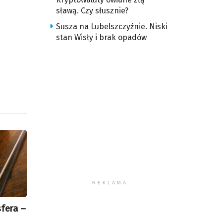
iejszyć
sławą. Czy słusznie?
śność.
Susza na Lubelszczyźnie. Niski
stan Wisły i brak opadów
REKLAMA
sfera –