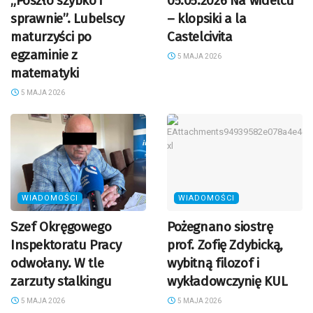
„Poszło szybko i
05.05.2026 Na widelcu
sprawnie”. Lubelscy
– klopsiki a la
maturzyści po
Castelcivita
egzaminie z
5 MAJA 2026
matematyki
5 MAJA 2026
WIADOMOŚCI
WIADOMOŚCI
Szef Okręgowego
Pożegnano siostrę
Inspektoratu Pracy
prof. Zofię Zdybicką,
odwołany. W tle
wybitną filozof i
zarzuty stalkingu
wykładowczynię KUL
5 MAJA 2026
5 MAJA 2026