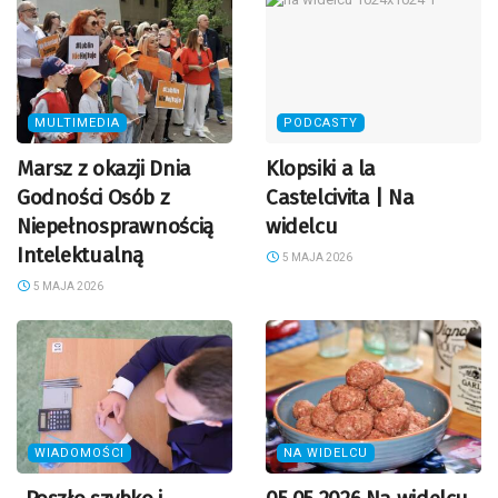
MULTIMEDIA
PODCASTY
Marsz z okazji Dnia
Klopsiki a la
Godności Osób z
Castelcivita | Na
Niepełnosprawnością
widelcu
Intelektualną
5 MAJA 2026
5 MAJA 2026
WIADOMOŚCI
NA WIDELCU