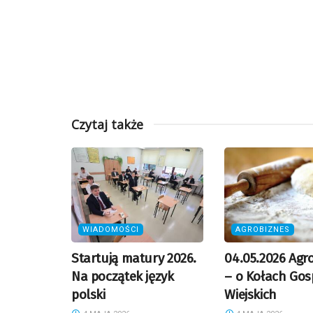
Czytaj także
WIADOMOŚCI
AGROBIZNES
Startują matury 2026.
04.05.2026 Agr
Na początek język
– o Kołach Go
polski
Wiejskich