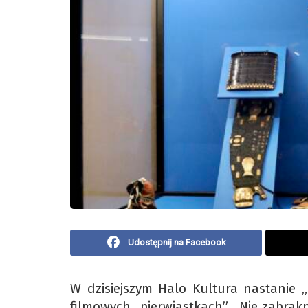
Udostępnij na Facebook
W dzisiejszym Halo Kultura nastanie 
filmowych „pierwiastkach”. Nie zabrak