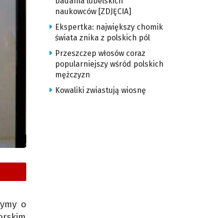
badania lubelskich
naukowców [ZDJĘCIA]
Ekspertka: największy chomik
świata znika z polskich pól
Przeszczep włosów coraz
popularniejszy wśród polskich
mężczyzn
Kowaliki zwiastują wiosnę
zymy o
orskim