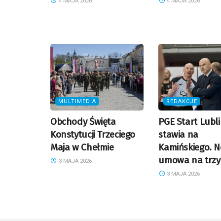
4 MAJA 2026
4 MAJA 2026
MULTIMEDIA
REDAKCJE
Obchody Święta
PGE Start Lubl
Konstytucji Trzeciego
stawia na
Maja w Chełmie
Kamińskiego. 
umowa na trzy
3 MAJA 2026
3 MAJA 2026