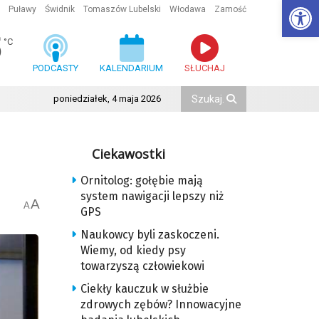
Ot
Puławy
Świdnik
Tomaszów Lubelski
Włodawa
Zamość
5
°C
PODCASTY
KALENDARIUM
SŁUCHAJ
poniedziałek, 4 maja 2026
Ciekawostki
Ornitolog: gołębie mają
system nawigacji lepszy niż
A
A
GPS
Naukowcy byli zaskoczeni.
Wiemy, od kiedy psy
towarzyszą człowiekowi
Ciekły kauczuk w służbie
zdrowych zębów? Innowacyjne