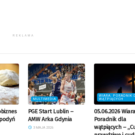
REKLAMA
WIARA. PORADNIK 
MULTIMEDIA
WĄTPIĄCYCH
obiznes
PGE Start Lublin –
05.06.2026 Wiara
spodyń
AMW Arka Gdynia
Poradnik dla
wątpiących – „
3 MAJA 2026
prawdziwe i cud