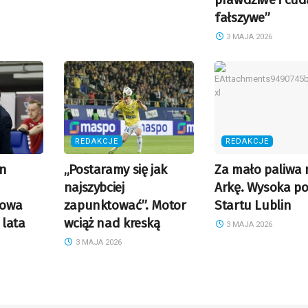
fałszywe”
3 MAJA 2026
REDAKCJE
REDAKCJE
in
„Postaramy się jak
Za mało paliwa 
najszybciej
Arkę. Wysoka p
Nowa
zapunktować”. Motor
Startu Lublin
 lata
wciąż nad kreską
3 MAJA 2026
3 MAJA 2026