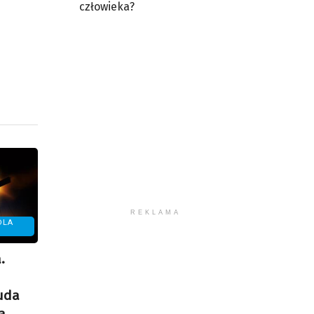
człowieka?
REKLAMA
DLA
.
Cuda
a