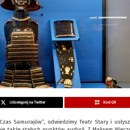
Udostępnij na Twitter
Kod QR
„Czas Samurajów”, odwiedzimy Teatr Stary i usłys
nie także stałych punktów audycji. Z Maksem Wiecz