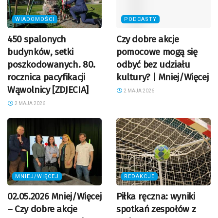
WIADOMOŚCI
PODCASTY
450 spalonych
Czy dobre akcje
budynków, setki
pomocowe mogą się
poszkodowanych. 80.
odbyć bez udziału
rocznica pacyfikacji
kultury? | Mniej/Więcej
Wąwolnicy [ZDJECIA]
2 MAJA 2026
2 MAJA 2026
MNIEJ/WIĘCEJ
REDAKCJE
02.05.2026 Mniej/Więcej
Piłka ręczna: wyniki
– Czy dobre akcje
spotkań zespołów z