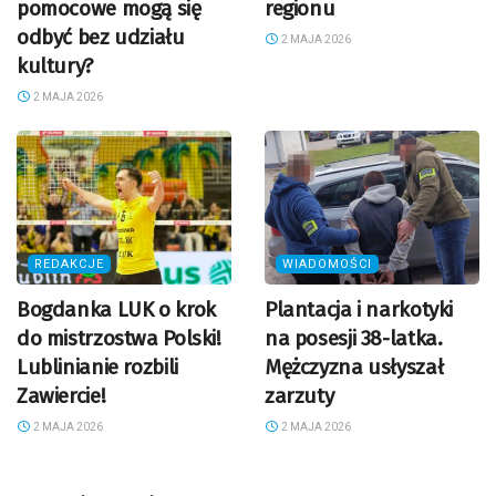
pomocowe mogą się
regionu
odbyć bez udziału
2 MAJA 2026
kultury?
2 MAJA 2026
REDAKCJE
WIADOMOŚCI
Bogdanka LUK o krok
Plantacja i narkotyki
do mistrzostwa Polski!
na posesji 38-latka.
Lublinianie rozbili
Mężczyzna usłyszał
Zawiercie!
zarzuty
2 MAJA 2026
2 MAJA 2026