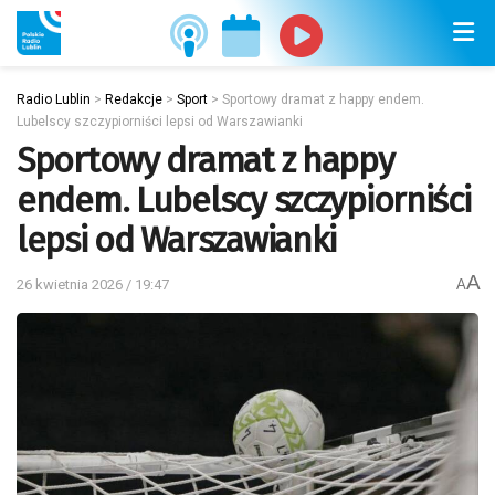
Radio Lublin
>
Redakcje
>
Sport
>
Sportowy dramat z happy endem.
Lubelscy szczypiorniści lepsi od Warszawianki
Sportowy dramat z happy
endem. Lubelscy szczypiorniści
lepsi od Warszawianki
A
26 kwietnia 2026 / 19:47
A