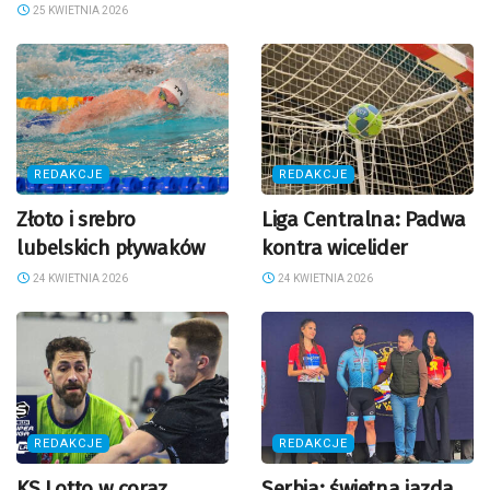
25 KWIETNIA 2026
REDAKCJE
REDAKCJE
Złoto i srebro
Liga Centralna: Padwa
lubelskich pływaków
kontra wicelider
24 KWIETNIA 2026
24 KWIETNIA 2026
REDAKCJE
REDAKCJE
KS Lotto w coraz
Serbia: świetna jazda