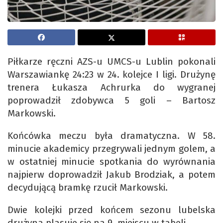
Piłkarze ręczni AZS-u UMCS-u Lublin pokonali
Warszawiankę 24:23 w 24. kolejce I ligi. Drużynę
trenera Łukasza Achrurka do wygranej
poprowadził zdobywca 5 goli – Bartosz
Markowski.
Końcówka meczu była dramatyczna. W 58.
minucie akademicy przegrywali jednym golem, a
w ostatniej minucie spotkania do wyrównania
najpierw doprowadził Jakub Brodziak, a potem
decydującą bramkę rzucił Markowski.
Dwie kolejki przed końcem sezonu lubelska
drużyna plasuje się na 9. miejscu w tabeli.