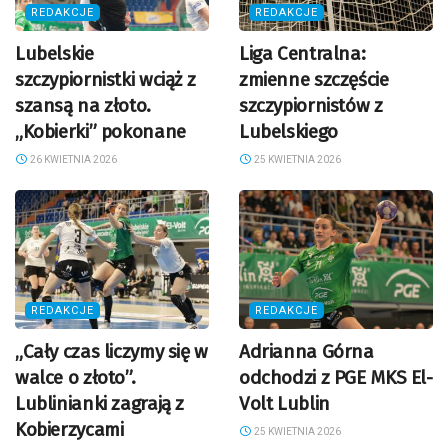
REDAKCJE
REDAKCJE
Lubelskie
Liga Centralna:
szczypiornistki wciąż z
zmienne szczęście
szansą na złoto.
szczypiornistów z
„Kobierki” pokonane
Lubelskiego
26 KWIETNIA 2026
25 KWIETNIA 2026
REDAKCJE
REDAKCJE
„Cały czas liczymy się w
Adrianna Górna
walce o złoto”.
odchodzi z PGE MKS El-
Lublinianki zagrają z
Volt Lublin
Kobierzycami
25 KWIETNIA 2026