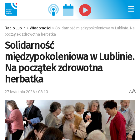
Radio Lublin
>
Wiadomości
>
Solidarność międzypokoleniowa w Lublinie. Na
początek zdrowotna herbatka
Solidarność
międzypokoleniowa w Lublinie.
Na początek zdrowotna
herbatka
A
27 kwietnia 2026 / 08:10
A