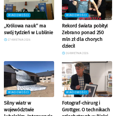
WIADOMOŚCI
WIADOMOŚCI
„Królowa nauk” ma
Rekord świata pobity!
swój tydzień w Lublinie
Zebrano ponad 250
mln zł dla chorych
27 KWIETNIA 2026
dzieci!
26 KWIETNIA 2026
WIADOMOŚCI
WIADOMOŚCI
Silny wiatr w
Fotograf-chirurg i
województwie
Grottger. O technikach