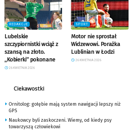
REDAKCJE
SPORT
Lubelskie
Motor nie sprostał
szczypiornistki wciąż z
Widzewowi. Porażka
szansą na złoto.
Lublinian w Łodzi
„Kobierki” pokonane
26 KWIETNIA 2026
26 KWIETNIA 2026
Ciekawostki
Ornitolog: gołębie mają system nawigacji lepszy niż
GPS
Naukowcy byli zaskoczeni. Wiemy, od kiedy psy
towarzyszą człowiekowi