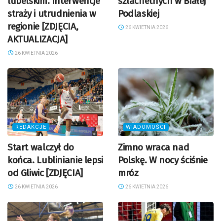
lubelskim. Interwencje
szlachetnych w Białej
straży i utrudnienia w
Podlaskiej
regionie [ZDJĘCIA,
26 KWIETNIA 2026
AKTUALIZACJA]
26 KWIETNIA 2026
REDAKCJE
WIADOMOŚCI
Start walczył do
Zimno wraca nad
końca. Lublinianie lepsi
Polskę. W nocy ściśnie
od Gliwic [ZDJĘCIA]
mróz
26 KWIETNIA 2026
26 KWIETNIA 2026