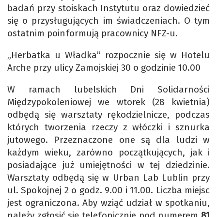
badań przy stoiskach Instytutu oraz dowiedzieć
się o przysługujących im świadczeniach. O tym
ostatnim poinformują pracownicy NFZ-u.
„Herbatka u Władka” rozpocznie się w Hotelu
Arche przy ulicy Zamojskiej 30 o godzinie 10.00
W ramach lubelskich Dni Solidarności
Międzypokoleniowej we wtorek (28 kwietnia)
odbędą się warsztaty rękodzielnicze, podczas
których tworzenia rzeczy z włóczki i sznurka
jutowego. Przeznaczone one są dla ludzi w
każdym wieku, zarówno początkujących, jak i
posiadające już umiejętności w tej dziedzinie.
Warsztaty odbędą się w Urban Lab Lublin przy
ul. Spokojnej 2 o godz. 9.00 i 11.00. Liczba miejsc
jest ograniczona. Aby wziąć udział w spotkaniu,
należy zgłosić się telefonicznie pod numerem
81