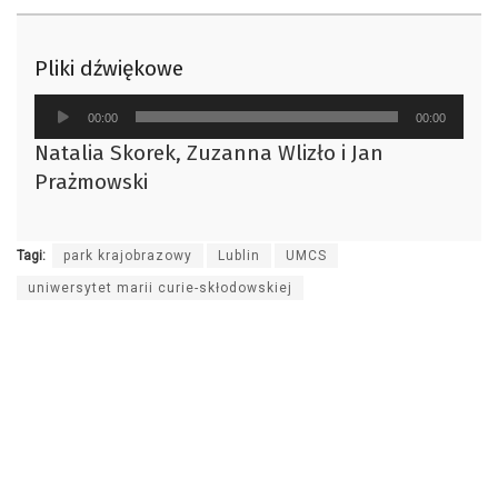
Pliki dźwiękowe
Odtwarzacz
00:00
00:00
plików
Natalia Skorek, Zuzanna Wlizło i Jan
dźwiękowych
Prażmowski
Tagi:
park krajobrazowy
Lublin
UMCS
uniwersytet marii curie-skłodowskiej