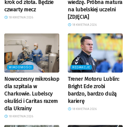
krok od złota. Będzie
wiedzę. Próbna matura
czwarty mecz
na lubelskiej uczelni
[ZDJĘCIA]
18 KWIETNIA 2026
18 KWIETNIA 2026
WIADOMOŚCI
REDAKCJE
Nowoczesny mikroskop
Trener Motoru Lublin:
dla szpitala w
Bright Ede zrobi
Charkowie. Lubelscy
bardzo, bardzo dużą
okuliści i Caritas razem
karierę
dla Ukrainy
18 KWIETNIA 2026
18 KWIETNIA 2026