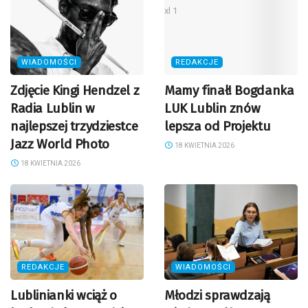
WIADOMOŚCI
REDAKCJE
Zdjęcie Kingi Hendzel z
Mamy finał! Bogdanka
Radia Lublin w
LUK Lublin znów
najlepszej trzydziestce
lepsza od Projektu
Jazz World Photo
18 KWIETNIA 2026
18 KWIETNIA 2026
REDAKCJE
WIADOMOŚCI
Lublinianki wciąż o
Młodzi sprawdzają