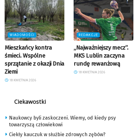
WIADOMOŚCI
REDAKCJE
Mieszkańcy kontra
„Najważniejszy mecz”.
śmieci. Wspólne
MKS Lublin zaczyna
sprzątanie z okazji Dnia
rundę rewanżową
Ziemi
18 KWIETNIA 2026
18 KWIETNIA 2026
Ciekawostki
Naukowcy byli zaskoczeni. Wiemy, od kiedy psy
towarzyszą człowiekowi
Ciekły kauczuk w służbie zdrowych zębów?