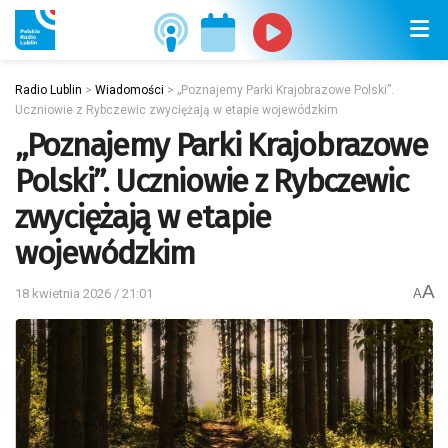
Radio Lublin
>
Wiadomości
>
„Poznajemy Parki Krajobrazowe Polski”.
Uczniowie z Rybczewic zwyciężają w etapie wojewódzkim
„Poznajemy Parki Krajobrazowe
Polski”. Uczniowie z Rybczewic
zwyciężają w etapie
wojewódzkim
A
18 kwietnia 2026 / 21:01
A