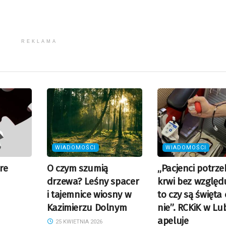
REKLAMA
WIADOMOŚCI
WIADOMOŚCI
re
O czym szumią
„Pacjenci potrze
drzewa? Leśny spacer
krwi bez względ
i tajemnice wiosny w
to czy są święta 
Kazimierzu Dolnym
nie”. RCKiK w Lub
apeluje
25 KWIETNIA 2026