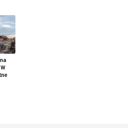
dna
 W
tne