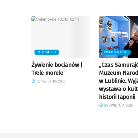
PODCASTY
WIADOMOŚCI
Żywienie bocianów |
„Czas Samuraj
Trele morele
Muzeum Naro
w Lublinie. Wy
25 KWIETNIA 2026
wystawa o kult
historii Japonii
25 KWIETNIA 2026