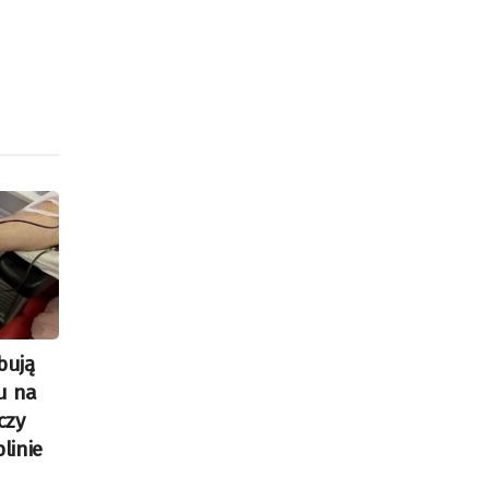
bują
u na
czy
linie