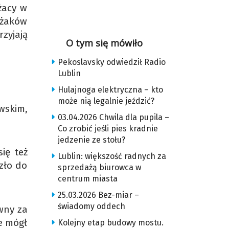
żacy w
ażaków
zyjają
O tym się mówiło
Pekoslavsky odwiedził Radio
Lublin
Hulajnoga elektryczna – kto
może nią legalnie jeździć?
wskim,
03.04.2026 Chwila dla pupila –
Co zrobić jeśli pies kradnie
jedzenie ze stołu?
ię też
Lublin: większość radnych za
zło do
sprzedażą biurowca w
centrum miasta
25.03.2026 Bez-miar –
świadomy oddech
wny za
e mógł
Kolejny etap budowy mostu.