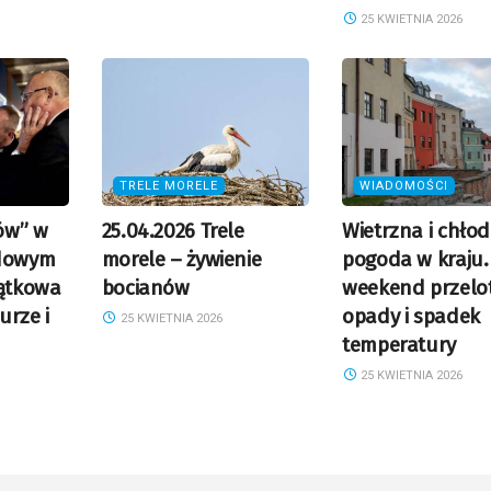
25 KWIETNIA 2026
TRELE MORELE
WIADOMOŚCI
ów” w
25.04.2026 Trele
Wietrzna i chło
dowym
morele – żywienie
pogoda w kraju.
jątkowa
bocianów
weekend przelo
urze i
opady i spadek
25 KWIETNIA 2026
temperatury
25 KWIETNIA 2026