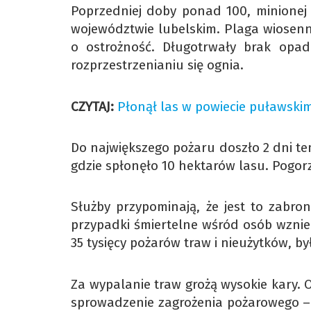
Poprzedniej doby ponad 100, minionej k
województwie lubelskim. Plaga wiosenn
o ostrożność. Długotrwały brak opad
rozprzestrzenianiu się ognia.
CZYTAJ:
Płonął las w powiecie puławski
Do największego pożaru doszło 2 dni t
gdzie spłonęło 10 hektarów lasu. Pogor
Służby przypominają, że jest to zabro
przypadki śmiertelne wśród osób wzniec
35 tysięcy pożarów traw i nieużytków, by
Za wypalanie traw grożą wysokie kary. 
sprowadzenie zagrożenia pożarowego – z