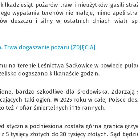
ilkadziesiąt pożarów traw i nieużytków gasili stra
ego wypalania terenów nie maleje, mimo apeli str
ów deszczu i silny w ostatnich dniach wiatr spr
m. Trwa dogaszanie pożaru [ZDJĘCIA]
emu na terenie Leśnictwa Sadłowice w powiecie puła
zelisko dogaszano kilkanaście godzin.
nione, bardzo szkodliwe dla środowiska. Zdarzają s
ających taki ogień. W 2025 roku w całej Polsce dos
ło też 7 ofiar śmiertelnych i 116 rannych.
Od stycznia podniesiona została górna granica grzy
 5 tysięcy złotych do 30 tysięcy złotych. Sąd będzi