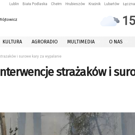
Lublin
Biała Podlaska
Chełm
Hrubieszów
Kraśnik
Lubartów
Łęczna
1
 Wójtowicz
KULTURA
AGRORADIO
MULTIMEDIA
O NAS
strażaków i surowe kary za wypalanie
Interwencje strażaków i sur