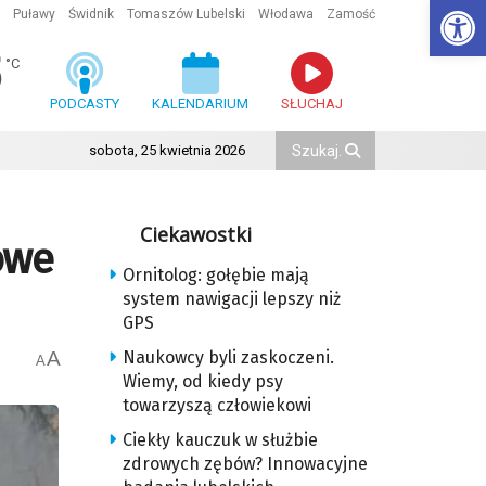
Ot
Puławy
Świdnik
Tomaszów Lubelski
Włodawa
Zamość
5
°C
PODCASTY
KALENDARIUM
SŁUCHAJ
sobota, 25 kwietnia 2026
Ciekawostki
owe
Ornitolog: gołębie mają
system nawigacji lepszy niż
GPS
A
Naukowcy byli zaskoczeni.
A
Wiemy, od kiedy psy
towarzyszą człowiekowi
Ciekły kauczuk w służbie
zdrowych zębów? Innowacyjne