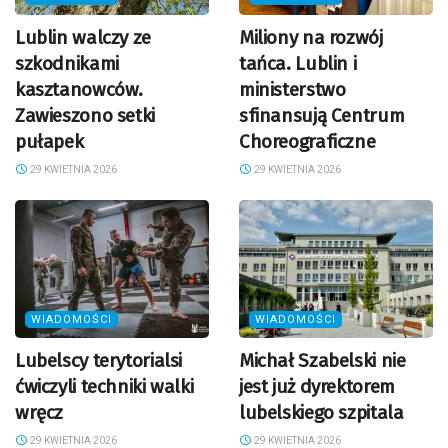
Lublin walczy ze
Miliony na rozwój
szkodnikami
tańca. Lublin i
kasztanowców.
ministerstwo
Zawieszono setki
sfinansują Centrum
pułapek
Choreograficzne
29 KWIETNIA 2026
29 KWIETNIA 2026
WIADOMOŚCI
WIADOMOŚCI
Lubelscy terytorialsi
Michał Szabelski nie
ćwiczyli techniki walki
jest już dyrektorem
wręcz
lubelskiego szpitala
29 KWIETNIA 2026
29 KWIETNIA 2026