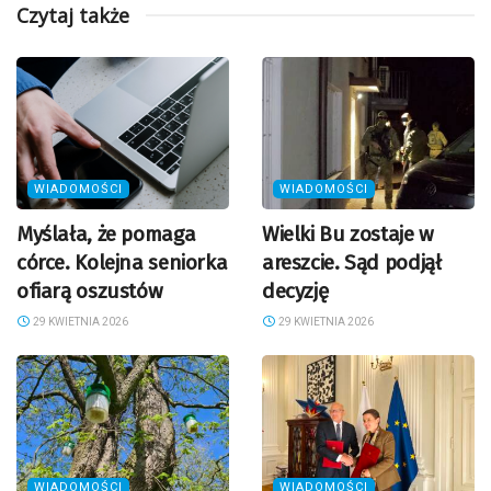
Czytaj także
WIADOMOŚCI
WIADOMOŚCI
Myślała, że pomaga
Wielki Bu zostaje w
córce. Kolejna seniorka
areszcie. Sąd podjął
ofiarą oszustów
decyzję
29 KWIETNIA 2026
29 KWIETNIA 2026
WIADOMOŚCI
WIADOMOŚCI