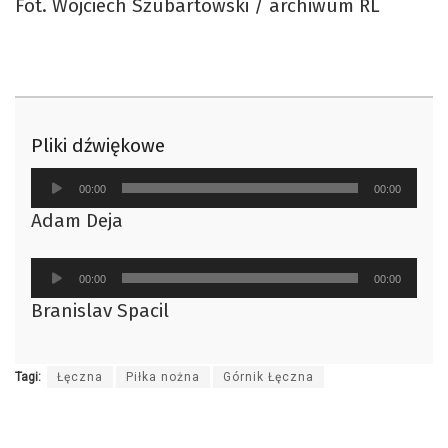
Fot. Wojciech Szubartowski / archiwum RL
Pliki dźwiękowe
Odtwarzacz
00:00
00:00
plików
Adam Deja
dźwiękowych
Odtwarzacz
00:00
00:00
plików
Branislav Spacil
dźwiękowych
Tagi:
Łęczna
Piłka nożna
Górnik Łęczna