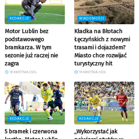
REDAKCJE
WIADOMOŚCI
Motor Lublin bez
Kładka na Błotach
podstawowego
Łęczyńskich z nowymi
bramkarza. W tym
trasami i dojazdem?
sezonie już raczej nie
Miasto chce rozwijać
zagra
turystyczny hit
18 KWIETNIA 2026
18 KWIETNIA 2026
REDAKCJE
REDAKCJE
5 bramek i czerwona
„Wykorzystać jak