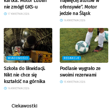
kartka. Motor Lublin
najwięcej atutów w
nie zmógł GKS-u
ofensywie”. Motor
jedzie na Śląsk
17 KWIETNIA 2026
16 KWIETNIA 2026
WIADOMOŚCI
REDAKCJE
Szkoła do likwidacji.
Podlasie wygrało ze
Nikt nie chce się
swoimi rezerwami
kształcić na górnika
15 KWIETNIA 2026
16 KWIETNIA 2026
Ciekawostki