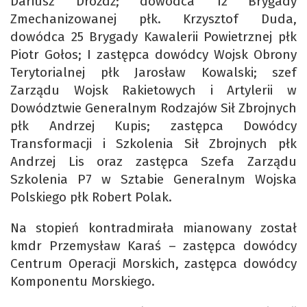
Dariusz Dróżdż; dowódca 12 Brygady
Zmechanizowanej płk. Krzysztof Duda,
dowódca 25 Brygady Kawalerii Powietrznej płk
Piotr Gołos; I zastępca dowódcy Wojsk Obrony
Terytorialnej płk Jarosław Kowalski; szef
Zarządu Wojsk Rakietowych i Artylerii w
Dowództwie Generalnym Rodzajów Sił Zbrojnych
płk Andrzej Kupis; zastępca Dowódcy
Transformacji i Szkolenia Sił Zbrojnych płk
Andrzej Lis oraz zastępca Szefa Zarządu
Szkolenia P7 w Sztabie Generalnym Wojska
Polskiego płk Robert Polak.
Na stopień kontradmirała mianowany został
kmdr Przemysław Karaś – zastępca dowódcy
Centrum Operacji Morskich, zastępca dowódcy
Komponentu Morskiego.