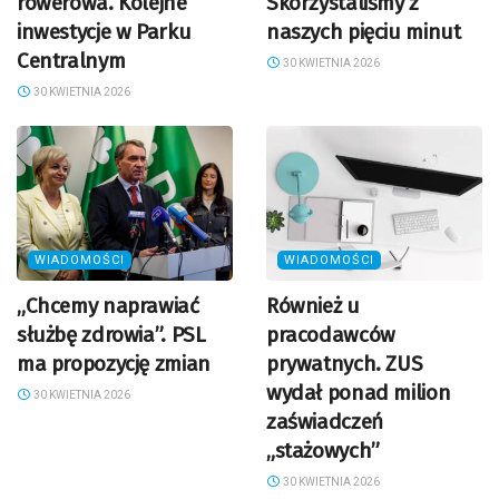
rowerowa. Kolejne
Skorzystaliśmy z
inwestycje w Parku
naszych pięciu minut
Centralnym
30 KWIETNIA 2026
30 KWIETNIA 2026
WIADOMOŚCI
WIADOMOŚCI
„Chcemy naprawiać
Również u
służbę zdrowia”. PSL
pracodawców
ma propozycję zmian
prywatnych. ZUS
wydał ponad milion
30 KWIETNIA 2026
zaświadczeń
„stażowych”
30 KWIETNIA 2026