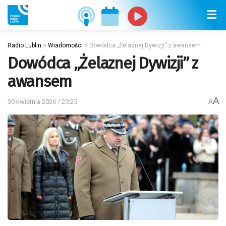
Radio Lublin
>
Wiadomości
>
Dowódca „Żelaznej Dywizji” z awansem
Dowódca „Żelaznej Dywizji” z
awansem
A
30 kwietnia 2026 / 20:25
A