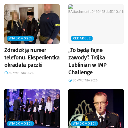
WIADOMOŚCI
REDAKCJE
Zdradził ją numer
„To będą fajne
telefonu. Ekspedientka
zawody”. Trójka
okradała paczki
Lublinian w IMP
Challenge
30 KWIETNIA 2026
30 KWIETNIA 2026
WIADOMOŚCI
WIADOMOŚCI