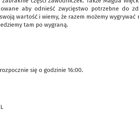
i zabraknie części zawodniczek. Także Magda Więc
inowane aby odnieść zwycięstwo potrzebne do zd
a swoją wartość i wiemy, że razem możemy wygrywać 
Jedziemy tam po wygraną.
ozpocznie się o godzinie 16:00.
RL