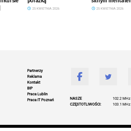
nkursie
porażką
silnym mentale
]
25 KWIETNIA 2026
25 KWIETNIA 2026
Partnerzy
Reklama
Kontakt
BIP
Praca Lublin
NASZE
102.2 MHz 
Praca IT Poznań
CZĘSTOTLIWOŚCI:
103.1 MHz 