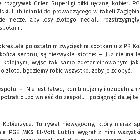
a rozgrywek Orlen Superligi piłki ręcznej kobiet. P
olski. Lublinianki do prowadzącego w tabeli Zagłębi
ie mecze, aby losy złotego medalu rozstrzygnęły
społami.
eślała po ostatnim zwycięskim spotkaniu z PR Kos
 końca sezonu, są niezwykle istotne: – Już nie ma ł
m kolejnym, wyjść tak samo zdeterminowanym jak
 o złoto, będziemy robić wszystko, żeby je zdobyć.
społu. – Nie jest łatwo, kombinujemy i uzupełniamy
 potrafi dużo wnieść do zespołu i pociągnąć dalej t
 Kobierzyce. To rywal niewygodny, który nieraz sp
ie PGE MKS El-Volt Lublin wygrał z nimi wszystki