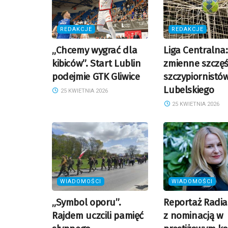
REDAKCJE
REDAKCJE
„Chcemy wygrać dla
Liga Centralna:
kibiców”. Start Lublin
zmienne szczęś
podejmie GTK Gliwice
szczypiornistó
Lubelskiego
25 KWIETNIA 2026
25 KWIETNIA 2026
WIADOMOŚCI
WIADOMOŚCI
„Symbol oporu”.
Reportaż Radia
Rajdem uczcili pamięć
z nominacją w