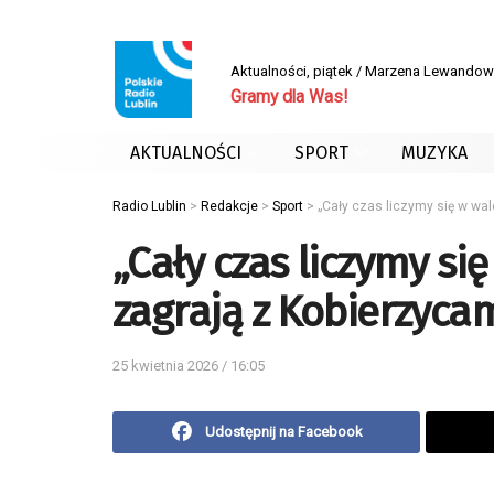
Aktualności, piątek / Marzena Lewand
Gramy dla Was!
AKTUALNOŚCI
SPORT
MUZYKA
Radio Lublin
>
Redakcje
>
Sport
>
„Cały czas liczymy się w walc
„Cały czas liczymy się
zagrają z Kobierzyca
25 kwietnia 2026 / 16:05
Udostępnij na Facebook