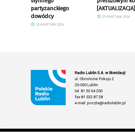
słynnego
prestiżowym ko
partyzanckiego
[AKTUALIZACJA
dowódcy
25 KWIETNIA 2026
25 KWIETNIA 2026
Radio Lublin S.A. w likwidacji
ul. Obrońców Pokoju 2
20-030 Lublin
tel. 81 53 64 200
fax 81 532 87 28
e-mail: poczta@radiolublin.pl