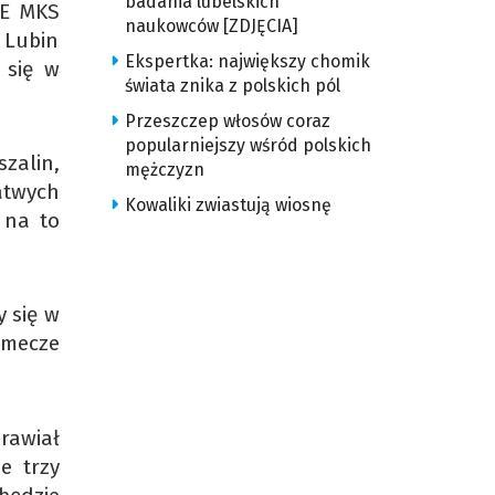
badania lubelskich
GE MKS
naukowców [ZDJĘCIA]
a Lubin
Ekspertka: największy chomik
 się w
świata znika z polskich pól
Przeszczep włosów coraz
popularniejszy wśród polskich
zalin,
mężczyzn
atwych
Kowaliki zwiastują wiosnę
 na to
 się w
e mecze
rawiał
e trzy