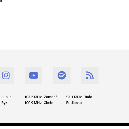
m
-Lublin
103.2 MHz -Zamość
93.1 MHz -Biała
-Ryki
100.9 MHz -Chełm
Podlaska