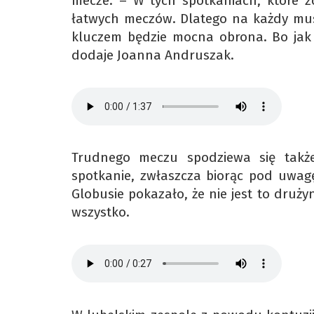
mecze. – W tych spotkaniach, które zo
łatwych meczów. Dlatego na każdy musi
kluczem będzie mocna obrona. Bo jak 
dodaje Joanna Andruszak.
Trudnego meczu spodziewa się takż
spotkanie, zwłaszcza biorąc pod uwagę,
Globusie pokazało, że nie jest to druż
wszystko.