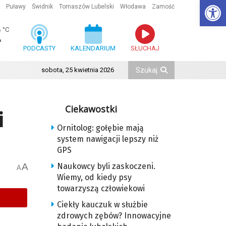
Ot
Puławy
Świdnik
Tomaszów Lubelski
Włodawa
Zamość
2
°C
PODCASTY
KALENDARIUM
SŁUCHAJ
sobota, 25 kwietnia 2026
Ciekawostki
i
Ornitolog: gołębie mają
system nawigacji lepszy niż
GPS
A
Naukowcy byli zaskoczeni.
A
Wiemy, od kiedy psy
towarzyszą człowiekowi
Ciekły kauczuk w służbie
zdrowych zębów? Innowacyjne