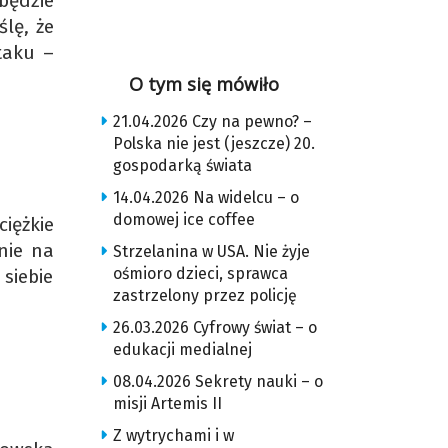
będzie
lę, że
taku –
O tym się mówiło
21.04.2026 Czy na pewno? –
Polska nie jest (jeszcze) 20.
gospodarką świata
14.04.2026 Na widelcu – o
domowej ice coffee
iężkie
nie na
Strzelanina w USA. Nie żyje
ośmioro dzieci, sprawca
siebie
zastrzelony przez policję
26.03.2026 Cyfrowy świat – o
edukacji medialnej
08.04.2026 Sekrety nauki – o
misji Artemis II
Z wytrychami i w