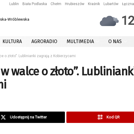
Lublin
Biała Podlaska
Chełm
Hrubieszów
Kraśnik
Lubartów
Łęczna
1
owska-Wróblewska
KULTURA
AGRORADIO
MULTIMEDIA
O NAS
e o złoto”. Lublinianki zagrają z Kobierzycami
 w walce o złoto”. Lubliniank
mi
Udostępnij na Twitter
Kod QR