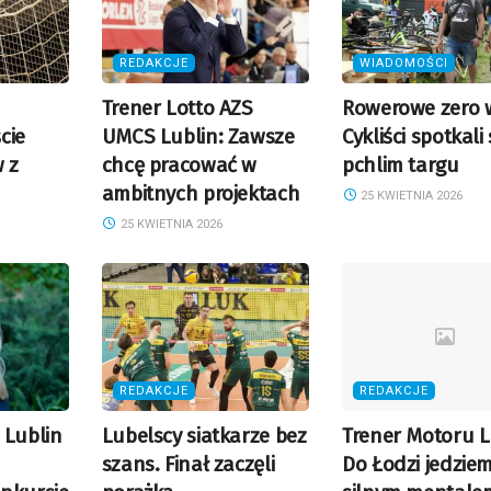
REDAKCJE
WIADOMOŚCI
Trener Lotto AZS
Rowerowe zero 
cie
UMCS Lublin: Zawsze
Cykliści spotkali
w z
chcę pracować w
pchlim targu
ambitnych projektach
25 KWIETNIA 2026
25 KWIETNIA 2026
REDAKCJE
REDAKCJE
 Lublin
Lubelscy siatkarze bez
Trener Motoru L
szans. Finał zaczęli
Do Łodzi jedziem