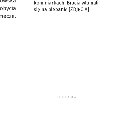
kowska
kominiarkach. Bracia włamali
obycia
się na plebanię [ZDJĘCIA]
mecze.
REKLAMA