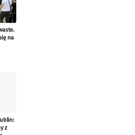
waste.
 się na
ublin:
y z