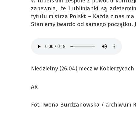
W lubelskim zespole z powodu kontuzj
zapewnia, że Lublinianki są zdeterm
tytułu mistrza Polski: – Każda z nas m
Staniemy twardo od samego początku. 
Niedzielny (26.04) mecz w Kobierzycach r
AR
Fot. Iwona Burdzanowska / archiwum 