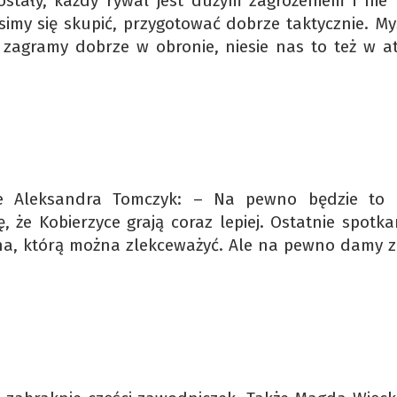
stały, każdy rywal jest dużym zagrożeniem i nie 
my się skupić, przygotować dobrze taktycznie. Myś
zagramy dobrze w obronie, niesie nas to też w a
e Aleksandra Tomczyk: – Na pewno będzie to c
 że Kobierzyce grają coraz lepiej. Ostatnie spotka
yna, którą można zlekceważyć. Ale na pewno damy z 