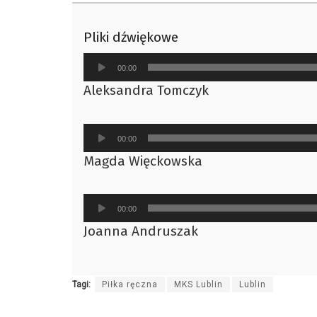
Pliki dźwiękowe
Odtwarzacz
00:00
plików
Aleksandra Tomczyk
dźwiękowych
Odtwarzacz
00:00
plików
Magda Więckowska
dźwiękowych
Odtwarzacz
00:00
plików
Joanna Andruszak
dźwiękowych
Tagi:
Piłka ręczna
MKS Lublin
Lublin