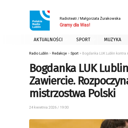
Radioteatr / Małgorzata Żurakowska
Gramy dla Was!
AKTUALNOŚCI
SPORT
MUZYKA
Radio Lublin
>
Redakcje
>
Sport
>
Bogdanka LUK Lublin kontra 
Bogdanka LUK Lublin
Zawiercie. Rozpoczyn
mistrzostwa Polski
24 kwietnia 2026 / 19:00