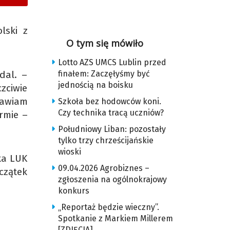
lski z
O tym się mówiło
Lotto AZS UMCS Lublin przed
dal. –
finałem: Zaczęłyśmy być
jednością na boisku
zciwie
tawiam
Szkoła bez hodowców koni.
Czy technika tracą uczniów?
ormie –
Południowy Liban: pozostały
tylko trzy chrześcijańskie
wioski
ka LUK
09.04.2026 Agrobiznes –
czątek
zgłoszenia na ogólnokrajowy
konkurs
„Reportaż będzie wieczny”.
Spotkanie z Markiem Millerem
[ZDJĘCIA]