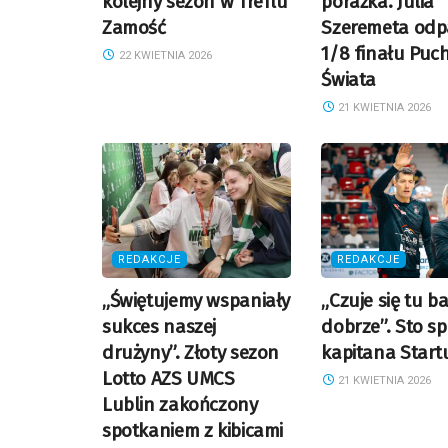
kolejny sezon w Treflu
porażka. Julia
Zamość
Szeremeta od
1/8 finału Puc
22 KWIETNIA 2026
Świata
21 KWIETNIA 2026
REDAKCJE
REDAKCJE
„Świętujemy wspaniały
„Czuje się tu b
sukces naszej
dobrze”. Sto s
drużyny”. Złoty sezon
kapitana Start
Lotto AZS UMCS
21 KWIETNIA 2026
Lublin zakończony
spotkaniem z kibicami