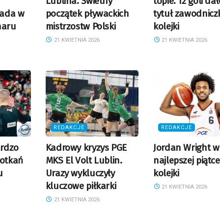
Lublina. Świetny
topie. 12 goli dał
pada w
początek pływackich
tytuł zawodnicz
haru
mistrzostw Polski
kolejki
21 KWIETNIA 2026
21 KWIETNIA 2026
REDAKCJE
REDAKCJE
ardzo
Kadrowy kryzys PGE
Jordan Wright w
potkań
MKS El Volt Lublin.
najlepszej piątce
u
Urazy wykluczyły
kolejki
kluczowe piłkarki
21 KWIETNIA 2026
21 KWIETNIA 2026