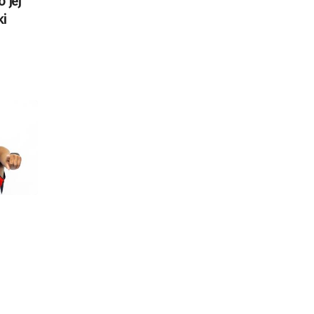
o jej
ki