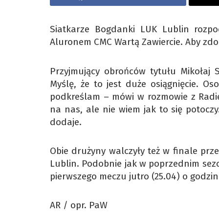
Siatkarze Bogdanki LUK Lublin rozpoc
Aluronem CMC Wartą Zawiercie. Aby zdob
Przyjmujący obrońców tytułu Mikołaj S
Myślę, że to jest duże osiągnięcie. Os
podkreślam – mówi w rozmowie z Radie
na nas, ale nie wiem jak to się potoczy
dodaje.
Obie drużyny walczyły też w finale pr
Lublin. Podobnie jak w poprzednim sezo
pierwszego meczu jutro (25.04) o godzini
AR / opr. PaW