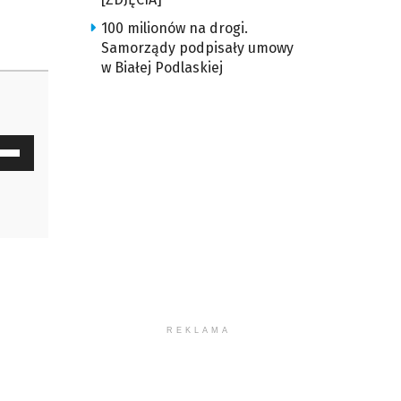
100 milionów na drogi.
Samorządy podpisały umowy
w Białej Podlaskiej
waj
ałek
y
z
u
ększyć
REKLAMA
iejszyć