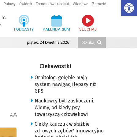
Ot
Puławy
Świdnik
Tomaszów Lubelski
Włodawa
Zamość
2
°C
PODCASTY
KALENDARIUM
SŁUCHAJ
piątek, 24 kwietnia 2026
Ciekawostki
Ornitolog: gołębie mają
system nawigacji lepszy niż
GPS
Naukowcy byli zaskoczeni.
Wiemy, od kiedy psy
A
towarzyszą człowiekowi
A
Ciekły kauczuk w służbie
zdrowych zębów? Innowacyjne