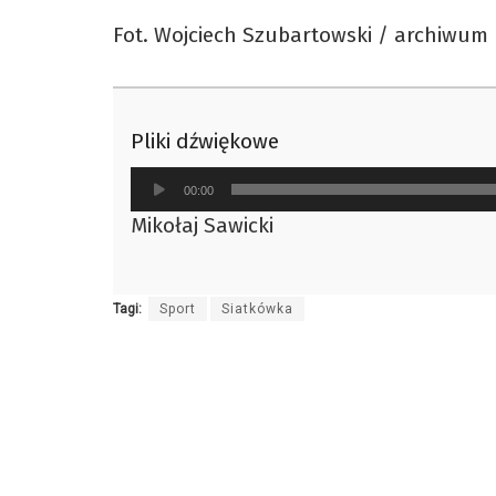
Fot. Wojciech Szubartowski / archiwum
Pliki dźwiękowe
Odtwarzacz
00:00
plików
Mikołaj Sawicki
dźwiękowych
Tagi:
Sport
Siatkówka