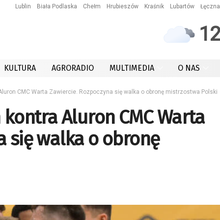
Lublin
Biała Podlaska
Chełm
Hrubieszów
Kraśnik
Lubartów
Łęczna
1
KULTURA
AGRORADIO
MULTIMEDIA
O NAS
Aluron CMC Warta Zawiercie. Rozpoczyna się walka o obronę mistrzostwa Polski
 kontra Aluron CMC Warta
a się walka o obronę