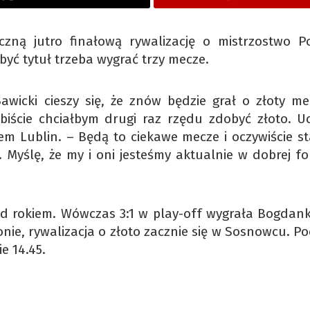
zną jutro finałową rywalizację o mistrzostwo Po
yć tytuł trzeba wygrać trzy mecze.
awicki cieszy się, że znów będzie grał o złoty me
obiście chciałbym drugi raz rzędu zdobyć złoto. Uc
m Lublin. – Będą to ciekawe mecze i oczywiście s
. Myślę, że my i oni jesteśmy aktualnie w dobrej f
zed rokiem. Wówczas 3:1 w play-off wygrała Bogdan
nie, rywalizacja o złoto zacznie się w Sosnowcu. Po
e 14.45.