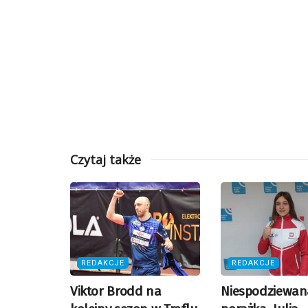
Czytaj także
REDAKCJE
REDAKCJE
Viktor Brodd na
Niespodziewan